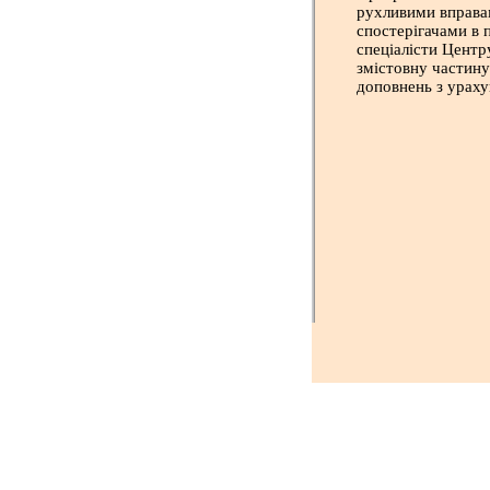
рухливими вправам
спостерігачами в 
спеціалісти Центр
змістовну частину
доповнень з ураху