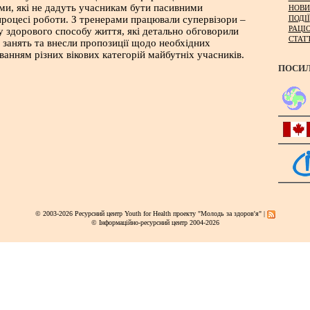
и, які не дадуть учасникам бути пасивними
НОВИ
ПОДІЇ
процесі роботи. З тренерами працювали супервізори –
РАЦІ
у здорового способу життя, які детально обговорили
СТАТ
 занять та внесли пропозиції щодо необхідних
ванням різних вікових категорій майбутніх учасників.
ПОСИ
© 2003-2026 Ресурсний центр Youth for Health проекту "Молодь за здоров'я" |
© Інформаційно-ресурсний центр 2004-2026