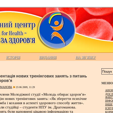
ІСТОРІЯ
ВИДАННЯ
НА ЗВ’ЯЗКУ
ентація нових тренінгових занять з питань
оров’я
МЕНЮ 
ОМАНОВА
23.06.2009, 11:29
АНОН
 члени Молодіжної студії «Молодь обирає здоров’я»
ДОСЛ
ФАКТ
ію нових тренінгових занять: «Як зберегти психічне
ІНФО
жба і кохання в аспекті здорового способу життя».
ІНШЕ
али студійці – студенти НПУ ім. Драгоманова.
ІСНУ
нять були наповнені цікавою інформацією та
КОРИ