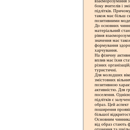
взаєморозуміння з
боку вчителів і з
підлітків. Причом
також має більш си
позитивними модел
До основних чинни
матеріальний стан 
рівня взаєморозумі
значення має тако
формування здоров
харчування.
На фізичну активні
вплив має їхня ста
різних організацій
туристичні.
Для молодших віко
змістовних вільни
позитивною харак
активністю. Для г
поселення. Однією
підлітків є залуче
образ. Цей аспект
поширення проявів 
більшої відкритос
Основним чинника
від образ стають 
оточення та шкіль