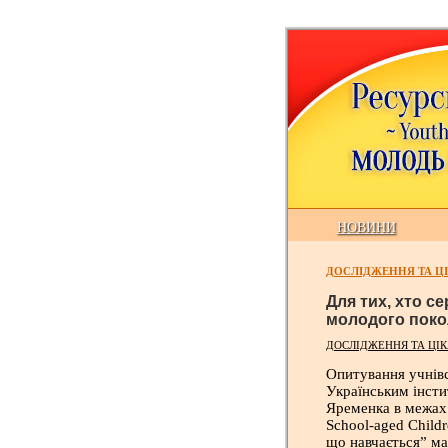
НОВИНИ
ДОСЛІДЖЕННЯ ТА ЦІ
Для тих, хто с
молодого поко
ДОСЛІДЖЕННЯ ТА ЦІК
Опитування учнівс
Українським інсти
Яременка в межах
School-aged Child
що навчається” ма