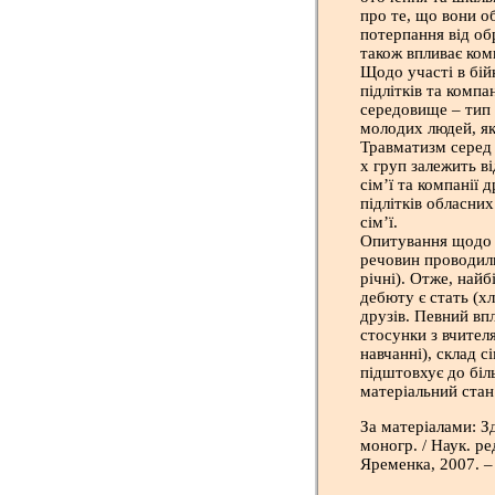
про те, що вони о
потерпання від об
також впливає комп
Щодо участі в бій
підлітків та компа
середовище – тип 
молодих людей, як
Травматизм серед п
х груп залежить ві
сім’ї та компанії 
підлітків обласних
сім’ї.
Опитування щодо 
речовин проводили
річні). Отже, най
дебюту є стать (х
друзів. Певний вп
стосунки з вчител
навчанні), склад с
підштовхує до біл
матеріальний стан 
За матеріалами: Зд
моногр. / Наук. ред
Яременка, 2007. –