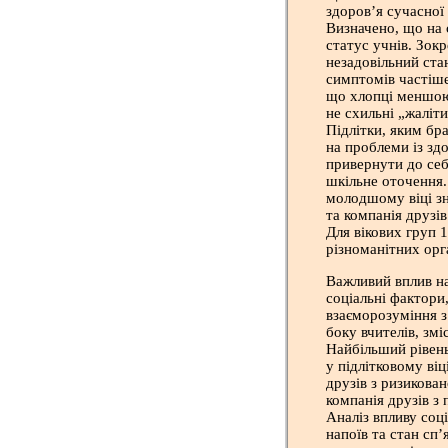
здоров’я сучасної
Визначено, що на 
статус учнів. Зок
незадовільний ста
симптомів частіше
що хлопці меншою
не схильні „жаліт
Підлітки, яким бр
на проблеми із зд
привернути до себе
шкільне оточення.
молодшому віці зн
та компанія друзі
Для вікових груп 1
різноманітних орга
Важливий вплив на
соціальні фактори,
взаєморозуміння з
боку вчителів, змі
Найбільший рівень 
у підлітковому віц
друзів з ризикова
компанія друзів з
Аналіз впливу соц
напоїв та стан сп’