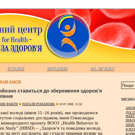
ІСТОРІЯ
ВИДАННЯ
НА ЗВ’ЯЗКУ
КАВІ ФАКТИ
ерйозно ставиться до збереження здоров’я
ління
МЕНЮ 
АВІ ФАКТИ
НАТАЛЯ РОМАНОВА
10.07.2008, 15:50
АНОН
ької молоді (віком 11–16 років), яке проводилося
ДОСЛ
ФАКТ
тутом соціальних досліджень імені Олександра
ІНФО
 міжнародного проекту ВООЗ „Health Behavior in
ІНШЕ
ren Study” (HBSD) – „Здоров’я та поведінка молоді,
ІСНУ
ло на меті дослідити, які сучасні чинники впливу на
КОРИ