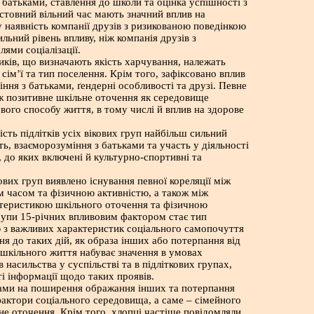
 батьками, ставлення до школи та оцінка успішності з
містовний вільний час мають значний вплив на
у наявність компанії друзів з ризикованою поведінкою
льний рівень впливу, ніж компанія друзів з
ями соціалізації.
ків, що визначають якість харчування, належать
сім’ї та тип поселення. Крім того, зафіксовано вплив
ння з батьками, ґендерні особливості та друзі. Певне
ж позитивне шкільне оточення як середовище
ого способу життя, в тому числі й вплив на здорове
сть підлітків усіх вікових груп найбільш сильний
ть, взаєморозуміння з батьками та участь у діяльності
, до яких включені й культурно-спортивні та
вих груп виявлено існування певної кореляції між
м часом та фізичною активністю, а також між
теристикою шкільного оточення та фізичною
рупи 15-річних впливовим фактором стає тип
 з важливих характеристик соціального самопочуття
ння до таких дій, як образа інших або потерпання від
 шкільного життя набуває значення в умовах
насильства у суспільстві та в підліткових групах,
ті інформації щодо таких проявів.
ми на поширення ображання інших та потерпання
фактори соціального середовища, а саме – сімейного
не оточення. Крім того, хлопці частіше повідомляли