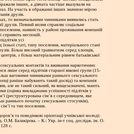
бражали інших, а дівчата частіше вказували на
раз. На участь в ображанні інших значною мірою
анія друзів.
ках, то визначальними чинниками виявились стать
нії друзів. Певний вплив справляє соціальне
поселення, наявність у районі проживання компаній
і сприяють неспокій.
ідлітків усі
д їхньої статі, типу поселення, матеріального стані
друзів. Більш високий травматизм серед хлопців,
 центрів, з більш матеріальним рівнем батьківської
сексуальних контактів та вживання наркотичних
ся лише серед підлітків старшої вікової групи (15-
більш вагомими чинниками раннього сексуального
лопці раніше набувають такий досвід) та компанія
лив, але не такий сильний, як вищезазначені, мають
ями (оцінка викладачами успішності підлітків у
ім’ї (реструктурована сім’я є середовищем, яке
ьш раннього початку сексуальних стосунків),
сім’ї та тип поселення.
оров’я та поведінкові орієнтації учнівської молоді:
. О.М. Балакірєва. – К.: Укр. ін-т соц. дослідж. ім. О.
 128 c.