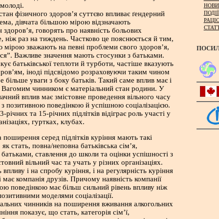
 молоді.
НОВИ
ПОДІЇ
стан фізичного здоров’я суттєво впливає ґендерний
РАЦІ
рема, дівчата більшою мірою відзначають
СТАТ
н здоров’я, говорять про наявність больових
, ніж раз на тиждень. Частково це пояснюється й тим,
 мірою зважають на певні проблеми свого здоров’я,
ПОСИ
ися”. Важливе значення мають стосунки з батьками.
акує батьківської теплоти й турботи, частіше вказують
оров’ям, іноді підсвідомо розраховуючи таким чином
 більше уваги з боку батьків. Такий саме вплив має і
 Вагомим чинником є матеріальний стан родини. У
ачний вплив має змістовне проведення вільного часу
в з позитивною поведінкою й успішною соціалізацією.
3-річних та 15-річних підлітків відіграє роль участі у
нізаціях, гуртках, клубах.
 поширення серед підлітків куріння мають такі
 як стать, повна/неповна батьківська сім’я,
 батьками, ставлення до школи та оцінки успішності з
стовний вільний час та учать у різних організаціях.
впливу і на спробу куріння, і на регулярність куріння
і має компанія друзів. Причому наявність компанії
ною поведінкою має більш сильний рівень впливу ніж
 позитивними моделями соціалізації.
іальних чинників на поширення вживання алкогольних
яніння показує, що стать, категорія сім’ї,