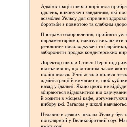
Адміністрація школи вирішила прибра
їдалень, виконуючи завданням, які по
асамблея Уельсу для сприяння здорово
боротьби з повнотою та слабким здоров
Програма оздоровлення, прийнята уел
парламентаріями, наказує виключити з
речовини-підсолоджувачі та фарбники, 
заборонити продаж кондитерських виро
Директор школи Стівен Перрі підтрима
відзначивши, що останнім часом якість
поліпшилася. Учні ж залишилися неза
адміністрації й вимагають, щоб кубик
назад у їдальні. Якщо цього не відбуде
збираються відмовитися від харчуванн
й ходити в місцеві кафе, аргументуюч
вибору їжі. Загалом у школі навчаються
Недавно в деяких школах Уельсу був 
популярний у Великобританії соус Mar
вміст солі.