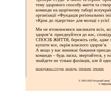
тему здорового способу життя та ство
команди на щорічному таборі всеукраї
організації «Фундація регіональних іні
«Крок до лідерства» для молоді з усієї
Ми не втомлюємося закликати всіх, ко
здоров’я: приєднуйтеся до нас, спо
СПОСІБ ЖИТТЯ, бережіть себе, адже 
купити все, окрім власного здоров’я.
А якщо у вас виникає бажання приєдн
команди – будь ласка, звертайтеся, у на
знайдете не тільки фахівців, але й одн
,
,
,
МОЛОДІЖНА СТУДІЯ
МОЛОДЬ
ТРЕНЕРИ
ТРЕНІНГ
© 2003-2026 Ресурсний центр Y
© Інформац