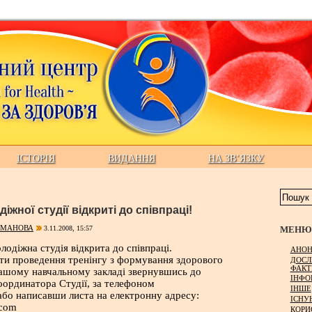
ІСТОРІЯ
ВИДАННЯ
НА ЗВ’ЯЗКУ
жної студії відкриті до співпраці!
МЕНЮ 
ОМАНОВА
3.11.2008, 15:57
одіжна студія відкрита до співпраці.
АНОН
ти проведення тренінгу з формування здорового
ДОСЛ
ФАКТ
вашому навчальному закладі звернувшись до
ІНФО
оординатора Студії, за телефоном
ІНШЕ
 або написавши листа на електронну адресу:
ІСНУ
.com
КОРИ