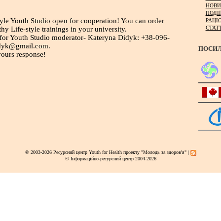
НОВИ
ПОДІЇ
yle Youth Studio open for cooperation! You can order
РАЦІ
СТАТ
hy Life-style trainings in your university.
l for Youth Studio moderator- Kateryna Didyk: +38-096-
idyk@gmail.com.
ПОСИ
ours response!
© 2003-2026 Ресурсний центр Youth for Health проекту "Молодь за здоров'я" |
© Інформаційно-ресурсний центр 2004-2026