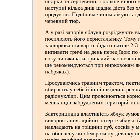
шкірки та серцевини, і більше нічого н
наступні кілька днів щадна дієта без х
продуктів. Подібним чином лікують і 
черевний тиф.
А у разі запорів яблука розріджують в
посилюють його перистальтику. Тому п
захворювання варто з`їдати натще 2-3
випивати тричі на день перед їдою по
соку чи вживати тривалий час печені я
ще рекомендуються при нирковокам`ян
набряках).
Просуваючись травним трактом, пекти
вбирають у себе й інші шкідливі речо
радіонукліди. Цим прояснюється корис
мешканців забруднених територій та п
Бактерицидна властивість яблук зумов
використання: щойно натерте яблуко (
накладають на тріщини губ, сосків у м
на обпечену чи обморожену ділянку шкі