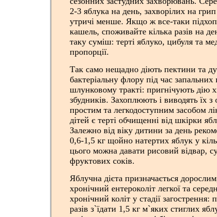
сезонних застудних захворювань. Сере
2-3 яблука на день, захворілих на грип
утричі менше. Якщо ж все-таки підхоп
кашель, споживайте кілька разів на де
таку суміш: терті яблуко, цибуля та ме
пропорції.
Так само нещадно діють пектини та ду
бактеріальну флору під час запальних 
шлунковому тракті: пригнічують дію 
збудників. Захоплюють і виводять їх з 
простим та легкодоступним засобом лі
дітей є терті обчищенні від шкірки ябл
Залежно від віку дитини за день реко
0,6-1,5 кг щойно натертих яблук у кіл
цього можна давати рисовий відвар, су
фруктових соків.
Яблучна дієта призначається дорослим
хронічний ентероколіт легкої та середн
хронічний коліт у стадії загострення: п
разів з`їдати 1,5 кг м`яких стиглих ябл