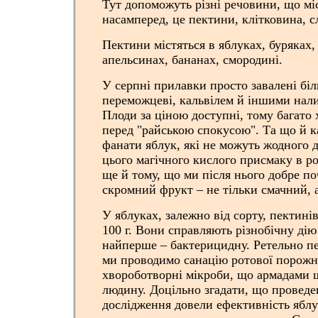
Тут допоможуть різні речовини, що міс
насамперед, це пектини, клітковина, с
Пектини містяться в яблуках, буряках, 
апельсинах, бананах, смородині.
У серпні прилавки просто завалені бі
переможцеві, кальвілем й іншими нал
Плоди за ціною доступні, тому багато 
перед "райською спокусою". Та що й ка
фанати яблук, які не можуть жодного 
цього магічного кислого присмаку в ро
ще й тому, що ми після нього добре п
скромний фрукт – не тільки смачний, 
У яблуках, залежно від сорту, пектині
100 г. Вони справляють різнобічну дію
найперше – бактерицидну. Ретельно п
ми проводимо санацію ротової порожн
хвороботворні мікроби, що армадами 
людину. Доцільно згадати, що проведе
дослідження довели ефективність яблу