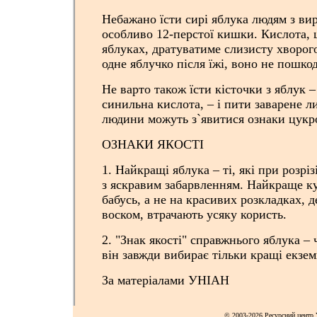
Небажано їсти сирі яблука людям з ви
особливо 12-перстої кишки. Кислота, 
яблуках, дратуватиме слизисту хворого
одне яблучко після їжі, воно не пошко
Не варто також їсти кісточки з яблук –
синильна кислота, – і пити заварене ли
людини можуть з`явитися ознаки цукро
ОЗНАКИ ЯКОСТІ
1. Найкращі яблука – ті, які при розріз
з яскравим забарвленням. Найкраще к
бабусь, а не на красивих розкладках, д
воском, втрачають усяку користь.
2. "Знак якості" справжнього яблука –
він завжди вибирає тільки кращі екзе
За матеріалами УНІАН
© 2003-2026 Ресурсний центр Y