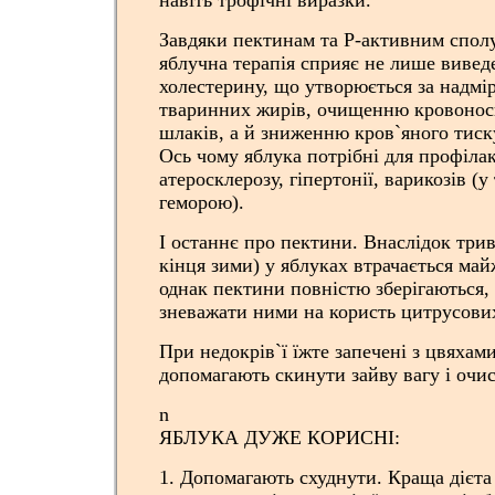
навіть трофічні виразки.
Завдяки пектинам та Р-активним спол
яблучна терапія сприяє не лише вивед
холестерину, що утворюється за надм
тваринних жирів, очищенню кровонос
шлаків, а й зниженню кров`яного тиск
Ось чому яблука потрібні для профіла
атеросклерозу, гіпертонії, варикозів (у
геморою).
І останнє про пектини. Внаслідок трив
кінця зими) у яблуках втрачається май
однак пектини повністю зберігаються, 
зневажати ними на користь цитрусови
При недокрів`ї їжте запечені з цвяхам
допомагають скинути зайву вагу і очис
n
ЯБЛУКА ДУЖЕ КОРИСНІ:
1. Допомагають схуднути. Краща дієта 