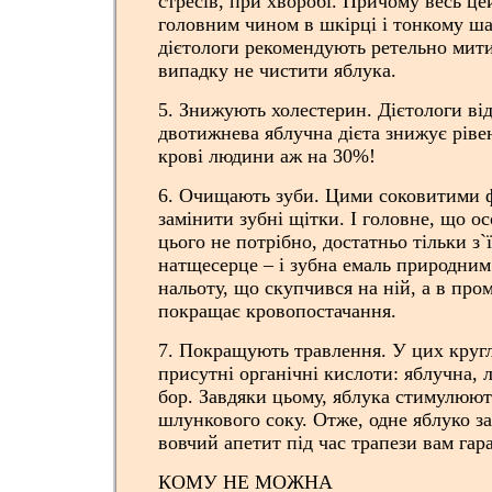
стресів, при хворобі. Причому весь цей
головним чином в шкірці і тонкому ша
дієтологи рекомендують ретельно мити
випадку не чистити яблука.
5. Знижують холестерин. Дієтологи ві
двотижнева яблучна дієта знижує рівен
крові людини аж на 30%!
6. Очищають зуби. Цими соковитими 
замінити зубні щітки. І головне, що о
цього не потрібно, достатньо тільки з`
натщесерце – і зубна емаль природним
нальоту, що скупчився на ній, а в про
покращає кровопостачання.
7. Покращують травлення. У цих круг
присутні органічні кислоти: яблучна, 
бор. Завдяки цьому, яблука стимулюют
шлункового соку. Отже, одне яблуко за 
вовчий апетит під час трапези вам гар
КОМУ НЕ МОЖНА