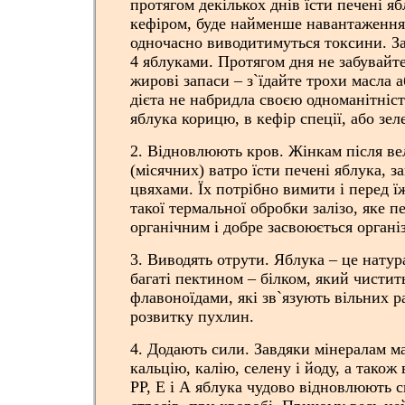
протягом декількох днів їсти печені яб
кефіром, буде найменше навантаження
одночасно виводитимуться токсини. Заї
4 яблуками. Протягом дня не забувайт
жирові запаси – з`їдайте трохи масла 
дієта не набридла своєю одноманітніс
яблука корицю, в кефір спеції, або зел
2. Відновлюють кров. Жінкам після ве
(місячних) ватро їсти печені яблука, за
цвяхами. Їх потрібно вимити і перед ї
такої термальної обробки залізо, яке п
органічним і добре засвоюється органі
3. Виводять отрути. Яблука – це нату
багаті пектином – білком, який чистит
флавоноїдами, які зв`язують вільних р
розвитку пухлин.
4. Додають сили. Завдяки мінералам м
кальцію, калію, селену і йоду, а також 
РР, Е і А яблука чудово відновлюють с