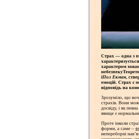
Страх — одна з п
характеризується
характером хован
небезпекуТеорети
і
Пол Екман
, ств
емоцій. Страх є 
відповідь на кон
Зрозуміло, що воч
страхів. Вони мож
досвіду, і як певн
явище є нормальни
Проте інколи стра
форми, а саме –
Ф
непереборні нав’я