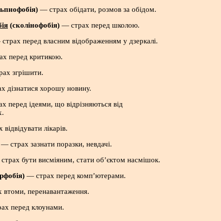
льпнофобія)
— страх обідати, розмов за обідом.
ія
(сколінофобія)
— страх перед школою.
страх перед власним відображенням у дзеркалі.
х перед критикою.
ах згрішити.
х дізнатися хорошу новину.
ах перед ідеями, що відрізняються від
х.
 відвідувати лікарів.
— страх зазнати поразки, невдачі.
страх бути висміяним, стати об’єктом насмішок.
ерфобія)
— страх перед комп’ютерами.
х втоми, перенавантаження.
рах перед клоунами.