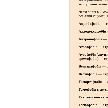
захворюваннях, не
зворушення тощо.
Деякі з них ми м
все-таки існують. 
Акрибофобія
— ст
Аллодоксафобія
—
Антропофобія
— с
Ателофобія
— стра
Аутофобія (анупта
еремофобія)
— стр
Венстрафобія
— с
Вестифобія
— стр
Гамартофобія
— с
Гамофобія (гамет
Гексакосіойгекс
Гленофобія
— стра