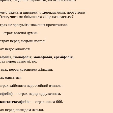
врозах, іноді при перевтомі, після психічного
ожемо вважати дивними, чудернацькими, проте вони
Отже, чого ми боїмося та як це називається?
рах не зрозуміти значення прочитаного.
 страх власної думки.
трах перед людьми взагалі.
х недосконалості.
фобія, ізолофобія, монофобія, ереміфобія,
ах перед самотністю.
трах перед красивими жінками.
ах одягатися.
трах здійснити недостойний вчинок.
офобія)
— страх перед одруженням.
еконтагексафобія
— страх числа 666.
х перед поглядом ляльки.