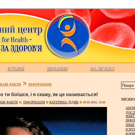
ІСТОРІЯ
ВИДАННЯ
НА ЗВ’ЯЗКУ
>
КАВІ ФАКТИ
ІНФОРМАЦІЯ
о ти боїшся, і я скажу, як це називається!
МЕНЮ 
АВІ ФАКТИ
ІНФОРМАЦІЯ
КАТЕРИНА ДІДИК
,
29.03.2010, 15:05
АНОН
ДОСЛ
ФАКТ
ІНФО
ІНШЕ
ІСНУ
КОРИ