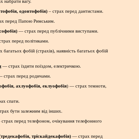
х набрати вагу.
нтофобія, одонтофобія)
– страх перед дантистами.
х перед Папою Римським.
софобія)
— страх перед публічними виступами.
страх перед політиками.
 багатьох фобій (страхів), наявність багатьох фобій
я
— страх їздити поїздом, електричкою.
 страх перед родичами.
офобія, ахлуофобія, еклуофобія
) — страх темноти,
ах спати.
рах бути залежним від інших.
страх перед телефоном, очікування телефонного
(тредекафобія, тріскайдекафобія)
— страх перед