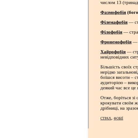
числом 13 (тринад
Фазмофобія
(бог
Філемафобія
— ст
Філофобія
— стра
Фронемофобія
— 
Хайрофобія
— стр
невідповідних сит
Більшість своїх с
нерідко загальнов
боїшся висоти – с
аудиторією – вико
деякий час все це
Отже, боріться зі
крокувати своїм ж
дрібниці, на зраз
,
СТРАХ
ФОБІЇ