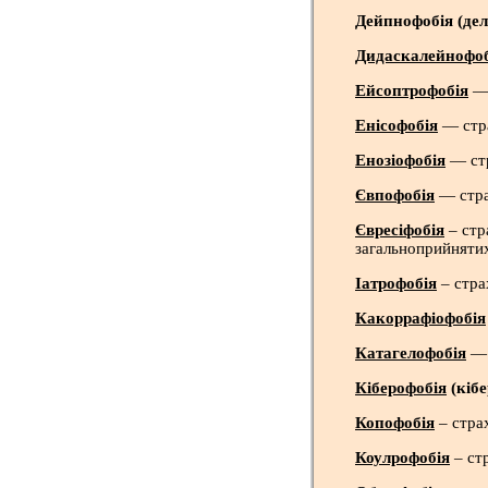
Дейпнофобія (де
Дидаскалейнофоб
Ейсоптрофобія
— 
Енісофобія
— стра
Енозіофобія
— стр
Євпофобія
— стра
Євресіфобія
– стр
загальноприйняти
Іатрофобія
– страх
Какоррафіофобія
Катагелофобія
— 
Кіберофобія
(кіб
Копофобія
– стра
Коулрофобія
– ст