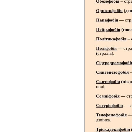
Обезофобія
– стра
Однотофобія
(де
Папафобія
— стра
Пейрафобія
(глос
Політикофобія
– 
Поліфобія
— страх
(страхів).
Сідеродромофобі
Сингенезофобія
—
Скотофобія
(нікт
ночі.
Сомніфобія
— стр
Сотеріофобія
— ст
Телефонофобія
— 
дзвінка.
Тріскадекафобія