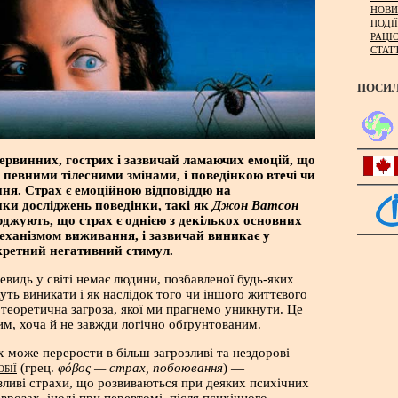
НОВИ
ПОДІЇ
РАЦІ
СТАТ
ПОСИ
ервинних, гострих і зазвичай ламаючих емоцій, що
 певними тілесними змінами, і поведінкою втечі чи
ня. Страх є емоційною відповіддю на
ки досліджень поведінки, такі як
Джон Ватсон
ерджують, що страх є однією з декількох основних
механізмом виживання, і зазвичай виникає у
кретний негативний стимул.
евидь у світі немає людини, позбавленої будь-яких
уть виникати і як наслідок того чи іншого життєвого
а теоретична загроза, якої ми прагнемо уникнути. Це
м, хоча й не завжди логічно обґрунтованим.
х може перерости в більш загрозливі та нездорові
(грец.
φόβος — страх, побоювання
) —
ОБІЇ
зливі страхи, що розвиваються при деяких психічних