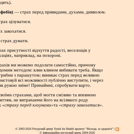
цять).
офобія)
— страх перед привидами, духами, дияволом.
рах цілуватися.
х закохатися.
страх думати.
ах присутності відчуття радості, веселощів у
уаціях, наприклад, на похороні.
трахів ми можемо подолати самостійно, причому
ідомим методом: клин клином вибивати треба. Якщо
трибни з парашутом; виникає страх перед великою
ристовуй всі можливості публічно виступити, і через
 як рукою зніме! Принаймні, спробувати варто.
 своїми страхами, щоб могти сміливо та впевнено
иттям, не витрачаючи його на всілякого роду
ок
«страху перед клоунами»
та
«страху закохатися»
.
© 2003-2026 Ресурсний центр Youth for Health проекту "Молодь за здоров'я" |
© Інформаційно-ресурсний центр 2004-2026