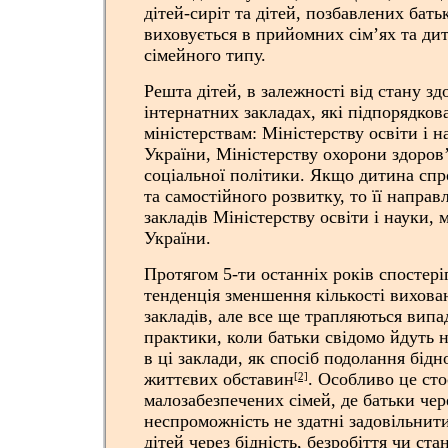
дітей-сиріт та дітей, позбавлених бать
виховується в прийомних сім’ях та ди
сімейного типу.
Решта дітей, в залежності від стану зд
інтернатних закладах, які підпорядков
міністерствам: Міністерству освіти і н
України, Міністерству охорони здоров’
соціальної політики. Якщо дитина сп
та самостійного розвитку, то її напра
закладів Міністерству освіти і науки, 
України.
Протягом 5-ти останніх років спостері
тенденція зменшення кількості вихова
закладів, але все ще трапляються випа
практики, коли батьки свідомо йдуть 
в ці заклади, як спосіб подолання бідн
життєвих обставин
. Особливо це сто
[2]
малозабезпечених сімей, де батьки чер
неспроможність не здатні задовільнити
дітей через бідність, безробіття чи ста