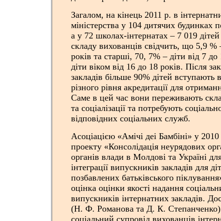
Загалом, на кінець 2011 р. в інтернатн
міністерства у 104 дитячих будинках п
а у 72 школах-інтернатах – 7 019 дітей 
складу вихованців свідчить, що 5,9 % –
років та старші, 70, 7% – діти від 7 до
діти віком від 16 до 18 років. Після з
закладів більше 90% дітей вступають в
різного рівня акредитації для отриман
Саме в цей час вони переживають скла
та соціалізації та потребують соціальн
відповідних соціальних служб.
Асоціацією «Амічі деі Бамбіні» у 2010
проекту «Консолідація неурядових орг
органів влади в Молдові та Україні дл
інтеграції випускників закладів для діт
позбавлених батьківського піклування
оцінка оцінки якості надання соціальн
випускників інтернатних закладів. До
(Н. Ф. Романова та Д. К. Степанченко
соціальний супровід вихованців інтерн