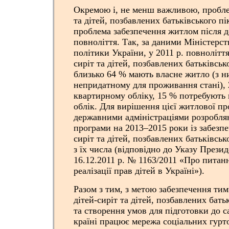
Окремою і, не менш важливою, пробле
та дітей, позбавлених батьківського п
проблема забезпечення житлом після 
повноліття. Так, за даними Міністерст
політики України, у 2011 р. повноліття
сиріт та дітей, позбавлених батьківськ
близько 64 % мають власне житло (з н
непридатному для проживання стані),
квартирному обліку, 15 % потребують 
облік. Для вирішення цієї житлової п
державними адміністраціями розробляю
програми на 2013–2015 роки із забезп
сиріт та дітей, позбавлених батьківськ
з їх числа (відповідно до Указу Презид
16.12.2011 р. № 1163/2011 «Про питан
реалізації прав дітей в Україні»).
Разом з тим, з метою забезпечення т
дітей-сиріт та дітей, позбавлених бать
та створення умов для підготовки до с
країні працює мережа соціальних гурт