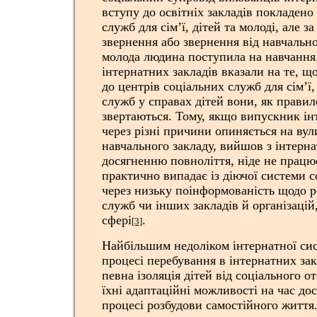
вступу до освітніх закладів покладено
служб для сім’ї, дітей та молоді, але з
звернення або звернення від навчально
молода людина поступила на навчання
інтернатних закладів вказали на те, що
до центрів соціальних служб для сім’ї, 
служб у справах дітей вони, як правил
звертаються. Тому, якщо випускник ін
через різні причини опиняється на вул
навчального закладу, вийшов з інтерна
досягненню повноліття, ніде не працює
практично випадає із діючої системи с
через низьку поінформованість щодо р
служб чи інших закладів й організацій
сфері
.
[3]
Найбільшим недоліком інтернатної сис
процесі перебування в інтернатних зак
певна ізоляція дітей від соціального 
їхні адаптаційні можливості на час до
процесі розбудови самостійного життя