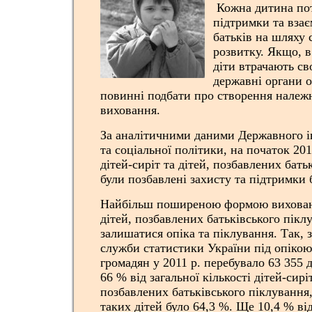
Кожна дитина пот
підтримки та взає
батьків на шляху 
розвитку. Якщо, 
діти втрачають сво
державні органи о
повинні подбати про створення належн
виховання.
За аналітичними даними Державного і
та соціальної політики, на початок 201
дітей-сиріт та дітей, позбавлених бать
були позбавлені захисту та підтримки 
Найбільш поширеною формою вихованн
дітей, позбавлених батьківського пік
залишатися опіка та піклування. Так,
служби статистики України під опікою
громадян у 2011 р. перебувало 63 355 
66 % від загальної кількості дітей-сиріт
позбавлених батьківського піклування, 
таких дітей було 64,3 %. Ще 10,4 % від