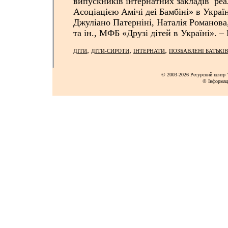
випускників інтернатних закладів реа
Асоціацією Амічі деі Бамбіні» в Україн
Джуліано Патерніні, Наталія Романов
та ін., МФБ «Друзі дітей в Україні». – К
,
,
,
ДІТИ
ДІТИ-СИРОТИ
ІНТЕРНАТИ
ПОЗБАВЛЕНІ БАТЬКІ
© 2003-2026 Ресурсний центр Y
© Інформац