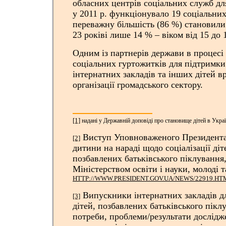
обласних центрів соціальних служб для 
у 2011 р. функціонувало 19 соціальних
переважну більшість (86 %) становили 
23 роківі лише 14 % – віком від 15 до 
Одним із партнерів держави в процесі
соціальних гуртожитків для підтримк
інтернатних закладів та інших дітей в
організації громадського сектору.
[1]
надані у Державній доповіді про становище дітей в Україн
Виступ Уповноваженого Президента
[2]
дитини на нараді щодо соціалізації діте
позбавлених батьківського піклування
Міністерством освіти і науки, молоді т
HTTP://WWW.PRESIDENT.GOV.UA/NEWS/22919.HT
Випускники інтернатних закладів дл
[3]
дітей, позбавлених батьківського пікл
потреби, проблеми/результати дослід