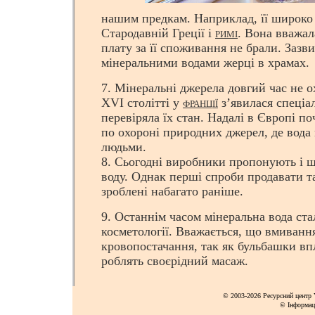
нашим предкам. Наприклад, її широко
Стародавній Греції і
. Вона вважал
РИМІ
плату за її споживання не брали. Зазв
мінеральними водами жерці в храмах.
7. Мінеральні джерела довгий час не 
XVI столітті у
з’явилася спеціал
ФРАНЦІЇ
перевіряла їх стан. Надалі в Європі п
по охороні природних джерел, де вода
людьми.
8. Сьогодні виробники пропонують і 
воду. Однак перші спроби продавати т
зроблені набагато раніше.
9. Останнім часом мінеральна вода ст
косметології. Вважається, що вмиван
кровопостачання, так як бульбашки вп
роблять своєрідний масаж.
© 2003-2026 Ресурсний центр Y
© Інформац