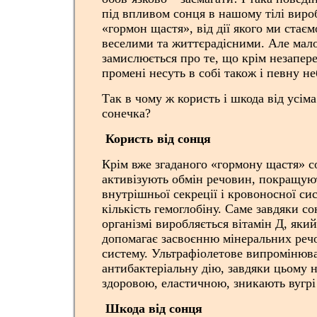
під впливом сонця в нашому тілі виро
«гормон щастя», від дії якого ми стає
веселими та життєрадісними. Але мало
замислюється про те, що крім незапере
промені несуть в собі також і певну не
Так в чому ж користь і шкода від усім
сонечка?
Користь від сонця
Крім вже згаданого «гормону щастя» с
активізують обмін речовин, покращуют
внутрішньої секреції і кровоносної си
кількість гемоглобіну. Саме завдяки с
організмі виробляється вітамін Д, яки
допомагає засвоєнню мінеральних реч
систему. Ультрафіолетове випромінюв
антибактеріальну дію, завдяки цьому 
здоровою, еластичною, зникають вугрі
Шкода від сонця