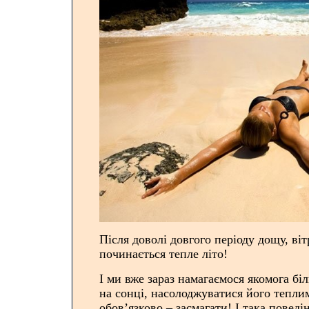
Після доволі довгого періоду дощу, віт
починається тепле літо!
І ми вже зараз намагаємося якомога бі
на сонці, насолоджуватися його тепл
обов’язково – засмагати! І така поведі