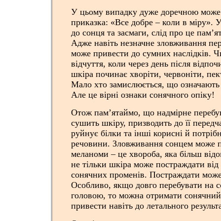
У цьому випадку дуже доречною може
приказка: «Все добре – коли в міру». 
до сонця та засмаги, слід про це пам’я
Адже навіть незначне зловживання пе
може привести до сумних наслідків. Ч
відчуття, коли через день після відпо
шкіра починає хворіти, червоніти, пек
Мало хто замислюється, що означають
Але це вірні ознаки сонячного опіку!
Отож пам’ятаймо, що надмірне перебу
сушить шкіру, призводить до її передч
руйнує білки та інші корисні й потрібн
речовини. Зловживання сонцем може п
меланоми – це хвороба, яка більш відо
не тільки шкіра може постраждати від
сонячних променів. Постраждати може
Особливо, якщо довго перебувати на 
головою, то можна отримати сонячний
привести навіть до летального результа