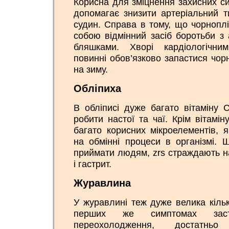
Корисна для зміцнення захисних си
допомагає знизити артеріальний т
судин. Справа в тому, що чорнопл
собою відмінний засіб боротьби з
бляшками. Хворі кардіологічни
повинні обов’язково запастися чор
на зиму.
Обліпиха
В обліписі дуже багато вітаміну С
робити настої та чаї. Крім вітамін
багато корисних мікроелементів, 
на обмінні процеси в організмі. 
приймати людям, zrs страждають н
і гастрит.
Журавлина
У журавлині теж дуже велика кільк
перших же симптомах зас
переохолодження, достатньо