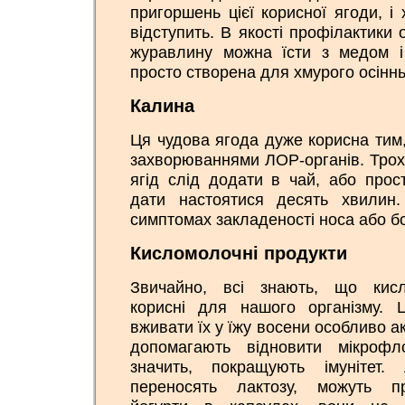
пригоршень цієї корисної ягоди, і
відступить. В якості профілактики 
журавлину можна їсти з медом 
просто створена для хмурого осіннь
Калина
Ця чудова ягода дуже корисна тим,
захворюваннями ЛОР-органів. Трох
ягід слід додати в чай, або прос
дати настоятися десять хвилин
симптомах закладеності носа або бол
Кисломолочні продукти
Звичайно, всі знають, що кисл
корисні для нашого організму. 
вживати їх у їжу восени особливо ак
допомагають відновити мікрофл
значить, покращують імунітет.
переносять лактозу, можуть пр