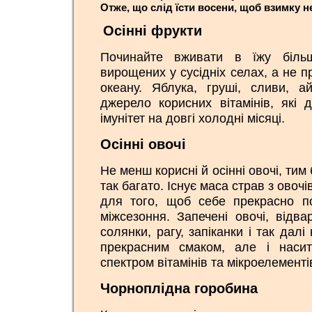
Отже, що слід їсти восени, щоб взимку н
Осінні фрукти
Починайте вживати в їжу більш
вирощених у сусідніх селах, а не п
океану. Яблука, груші, сливи, 
джерело корисних вітамінів, які 
імунітет на довгі холодні місяці.
Осінні овочі
Не менш корисні й осінні овочі, тим
так багато. Існує маса страв з овочі
для того, щоб себе прекрасно п
міжсезоння. Запечені овочі, відва
солянки, рагу, запіканки і так далі
прекрасним смаком, але і насит
спектром вітамінів та мікроелементі
Чорноплідна горобина