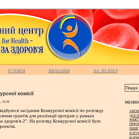
ІСТОРІЯ
ВИДАННЯ
НА ЗВ’ЯЗКУ
урсної комісії
МЕНЮ 
, 19:26
відбулося засідання Конкурсної комісії по розгляду
АНОН
лення грантів для реалізації програм у рамках
ДОСЛ
ФАКТ
 здоров'я-2". На розгляд Конкурсної комісії було
ІНФО
роектів.
ІНШЕ
ІСНУ
КОРИ