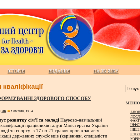
ІСТОРІЯ
ВИДАННЯ
НА ЗВ’ЯЗКУ
 кваліфікації
 ФОРМУВАННІ ЗДОРОВОГО СПОСОБУ
МЕНЮ 
ДИК
1.06.2010, 13:54
АНОН
ДОСЛ
ут розвитку сім’ї та молоді
Науково-навчальний
ФАКТ
ІНФО
валіфікації працівників галузі Міністерства України
ІНШЕ
олоді та спорту з 17 по 21 травня провів заняття
ІСНУ
ікації державних службовців (керівники, спеціалісти
КОРИ