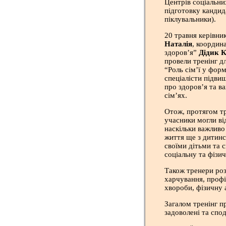
Центрів соціальних
підготовку кандид
піклувальники).
20 травня керівн
Наталія
, координ
здоров’я”
Дідик 
провели тренінг д
“Роль сім’ї у фор
спеціалісти підви
про здоров’я та в
сім’ях.
Отож, протягом тре
учасники могли від
наскільки важливо
життя ще з дитинс
своїми дітьми та 
соціальну та фізи
Також тренери роз
харчування, профі
хвороби, фізичну 
Загалом тренінг п
задоволені та спо