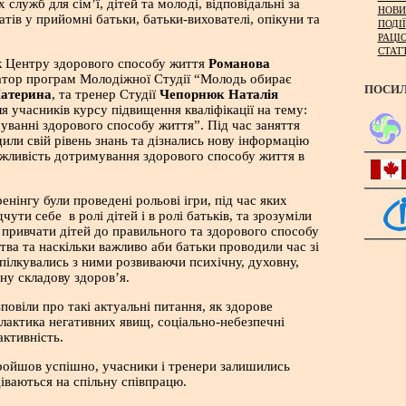
 служб для сім’ї, дітей та молоді, відповідальні за
НОВИ
атів у прийомні батьки, батьки-вихователі, опікуни та
ПОДІЇ
РАЦІ
СТАТ
ик Центру здорового способу життя
Романова
атор програм Молодіжної Студії “Молодь обирає
ПОСИ
Катерина
, та тренер Студії
Чепорнюк Наталія
ля учасників курсу підвищення кваліфікації на тему:
муванні здорового способу життя”. Під час заняття
щили свій рівень знань та дізнались нову інформацію
ажливість дотримування здорового способу життя в
нінгу були проведені рольові ігри, під час яких
чути себе в ролі дітей і в ролі батьків, та зрозуміли
 привчати дітей до правильного та здорового способу
тва та наскільки важливо аби батьки проводили час зі
спілкувались з ними розвиваючи психічну, духовну,
чну складову здоров’я.
повіли про такі актуальні питання, як здорове
лактика негативних явищ, соціально-небезпечні
активність.
ройшов успішно, учасники і тренери залишились
діваються на спільну співпрацю.