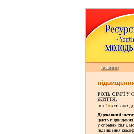
НОВИНИ
підвищення
РОЛЬ СІМ’Ї У
ЖИТТЯ.
ПОДІЇ
КАТЕРИНА ДІ
Державний інстит
центр підвищення к
у справах сім’ї, м
підвищення кваліф