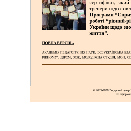
сертифікат, який 
тренери підготовл
Програми “Сприя
роботі “рівний-р
України щодо здо
життя”.
ПОВНА ВЕРСІЯ »
,
АКАДЕМІЯ ПЕДАГОГІЧНИХ НАУК
ВСЕУКРАЇНСЬКА БЛА
,
,
,
,
,
РІВНОМУ"
ДІРСМ
ЗСЖ
МОЛОДІЖНА СТУДІЯ
МОН
С
© 2003-2026 Ресурсний центр Y
© Інформац