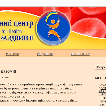
ІСТОРІЯ
ВИДАННЯ
НА ЗВ’ЯЗКУ
разом!!!
МЕНЮ 
.09.2007, 22:21
способу життя приймає пропозиції щодо формування
АНОН
же бути розміщена на сторінках нашого сайту.
ДОСЛ
ФАКТ
ись повідомляти актуальну інформацію згідно з
ІНФО
х користувачів.
ІНШЕ
адавати корисну інформацію користувачам сайту.
ІСНУ
КОРИ