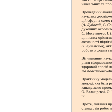
навчальних та про
Проведений аналіз
наукових дослідж
цій сфері, а саме:
(
А. Дубогай, С. Св
духовних особлив
С. Масгутова, І. Н
ціннісних орієнтаці
активності підлітк
О. Кузьменко
), ак
роботи з формуван
Вітчизняним наук
рівня сформованос
здоровий спосіб ж
та поведінково-ді
Практичну модель
молоді, яка була р
канадського проек
О. Балакірєвої, О.
ін.
Проте, питання щ
стандартів роботи