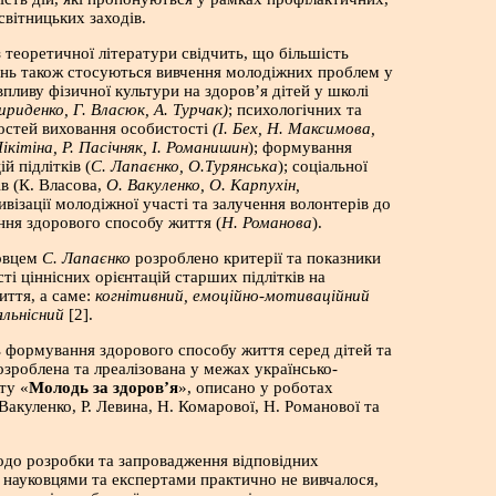
світницьких заходів.
 теоретичної літератури свідчить, що більшість
ень також стосуються вивчення молодіжних проблем у
 впливу фізичної культури на здоров’я дітей у школі
ириденко, Г. Власюк, А. Турчак)
; психологічних та
остей виховання особистості
(І. Бех, Н. Максимова,
ікітіна, Р. Пасічняк, І. Романишин
); формування
й підлітків (
С. Лапаєнко, О.Турянська
); соціальної
ів (К. Власова,
О. Вакуленко, О. Карпухін,
тивізації молодіжної участі та залучення волонтерів до
ня здорового способу життя (
Н. Романова
).
овцем
С. Лапаєнко
розроблено критерії та показники
ті ціннісних орієнтацій старших підлітків на
иття, а саме:
когнітивний, емоційно-мотиваційний
яльнісний
[2].
 формування здорового способу життя серед дітей та
озроблена та лреалізована у межах українсько-
ту «
Молодь за здоров’я
», описано у роботах
 Вакуленко, Р. Левина, Н. Комарової, Н. Романової та
одо розробки та запровадження відповідних
 науковцями та експертами практично не вивчалося,