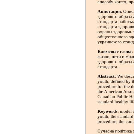
способу життя, пр
Аннотация
: Опи
здорового образа 
стандарта работы
стандарта здоров
охраны здоровья.
общественного зд
украинского станд
Ключевые слова
:
жизни, дети и мо
здорового образа 
стандарта.
Abstract:
We descri
youth, defined by t
procedure for the d
the American Associ
Canadian Public He
standard healthy lif
Keywords
: model 
youth, the standard 
procedure, the cont
Сучасна політика 