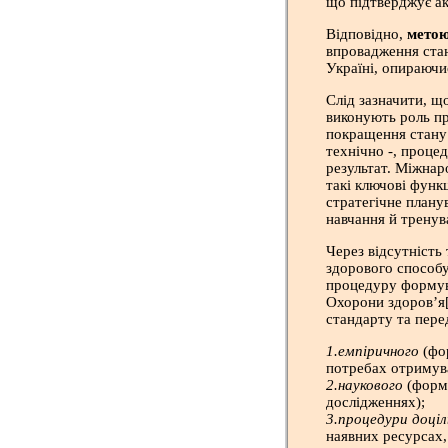
що підтверджує ак
Відповідно,
метою
впровадження ста
Україні, опираючи
Слід зазначити, щ
виконують роль прі
покращення стану 
технічно -, проце
результат. Міжнар
такі ключові функ
стратегічне плану
навчання й тренув
Через відсутність
здорового способу
процедуру формув
Охорони здоров’я[
стандарту та пере
1.емпіричного
(фор
потребах отримува
2.наукового
(форму
дослідженнях);
3.процедури доці
наявних ресурсах,