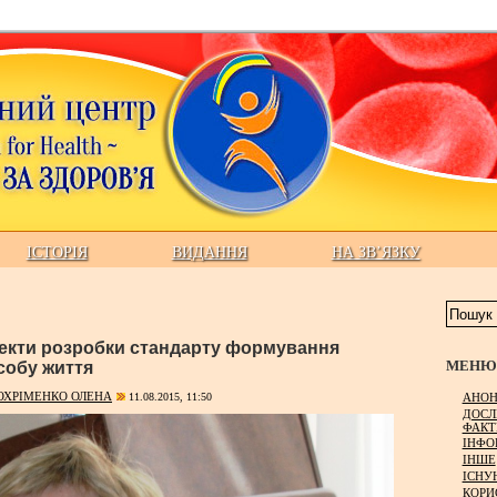
ІСТОРІЯ
ВИДАННЯ
НА ЗВ’ЯЗКУ
пекти розробки стандарту формування
МЕНЮ 
собу життя
ОХРІМЕНКО ОЛЕНА
АНОН
11.08.2015, 11:50
ДОСЛ
ФАКТ
ІНФО
ІНШЕ
ІСНУ
КОРИ