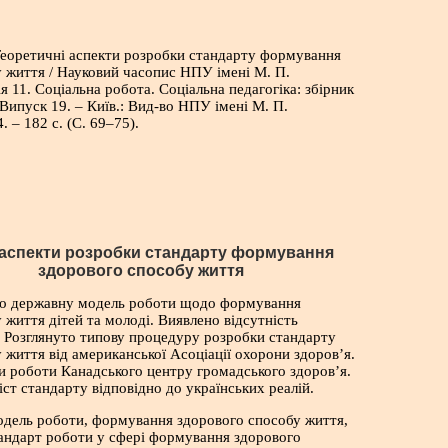
Теоретичні аспекти розробки стандарту формування
 життя / Науковий часопис НПУ імені М. П.
я 11. Соціальна робота. Соціальна педагогіка: збірник
 Випуск 19. – Київ.: Вид-во НПУ імені М. П.
 – 182 с. (С. 69–75).
спекти розробки стандарту формування
ого способу
життя
но державну модель роботи щодо формування
 життя дітей та молоді. Виявлено відсутність
 Розглянуто типову процедуру розробки стандарту
 життя від американської Асоціації охорони здоров’я.
 роботи Канадського центру громадського здоров’я.
ст стандарту відповідно до українських реалій.
одель роботи, формування здорового способу життя,
тандарт роботи у сфері формування здорового