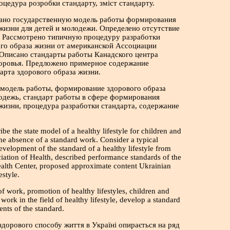
оцедура розробки стандарту, зміст стандарту.
сано государственную модель работы формирования
жизни для детей и молодежи. Определено отсутствие
. Рассмотрено типичную процедуру разработки
ого образа жизни от американской Ассоциации
 Описано стандарты работы Канадского центра
оровья. Предложено примерное содержание
арта здорового образа жизни.
 модель работы, формирование здорового образа
лодежь, стандарт работы в сфере формирования
жизни, процедура разработки стандарта, содержание
be the state model of a healthy lifestyle for children and
he absence of a standard work. Consider a typical
evelopment of the standard of a healthy lifestyle from
ation of Health, described performance standards of the
alth Center, proposed approximate content Ukrainian
estyle.
of work, promotion of healthy lifestyles, children and
work in the field of healthy lifestyle, develop a standard
ents of the standard.
здорового способу життя в Україні опирається на ряд