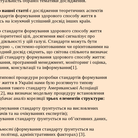
туальність обраної тематики дослідження.
 нашої статті
є дослідження теоретичних аспектів
ндартів формування здорового способу життя в
сь на існуючий успішний досвід інших країн.
о стандарти формування здорового способу життя
оритетної цілі, досягнення якої сигналізує про
діяльності у цій галузі. Стандарти можуть бути
дурно -, системно-орієнтованими чи орієнтованими на
одний досвід свідчить, що світова спільнота визначає
ції стандарту формування здорового способу життя:
вання, програмний менеджмент, моніторинг і оцінка,
ання, консультації та інформування[1].
 типової процедури розробки стандартів формування
 життя в Україні нами було розглянуто типову
ання такого стандарту Американської Асоціації
2], яка визначає модельну процедуру встановлення
дбачає аналіз кореляції
трьох елементів структури:
мування стандарту ґрунтується на висловлених
чів та на очікуваннях експертів);
вання стандарту ґрунтується на об’єктивних даних,
льності
(формування стандарту ґрунтується на
 політиці, адміністративних факторах) [3].