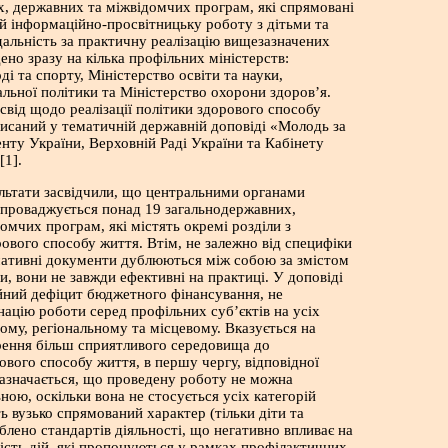
, державних та міжвідомчих програм, які спрямовані
й інформаційно-просвітницьку роботу з дітьми та
альність за практичну реалізацію вищезазначених
ено зразу на кілька профільних міністерств:
і та спорту, Міністерство освіти та науки,
альної політики та Міністерство охорони здоров’я.
від щодо реалізації політики здорового способу
исаний у тематичній державній доповіді «Молодь за
нту України, Верховній Раді України та Кабінету
[1].
льтати засвідчили, що центральними органами
впроваджується понад 19 загальнодержавних,
омчих програм, які містять окремі розділи з
ового способу життя. Втім, не залежно від специфіки
мативні документи дублюються між собою за змістом
, вони не завжди ефективні на практиці. У доповіді
йний дефіцит бюджетного фінансування, не
ацію роботи серед профільних суб’єктів на усіх
ному, регіональному та місцевому. Вказується на
рення більш сприятливого середовища до
ового способу життя, в першу чергу, відповідної
азначається, що проведену роботу не можна
ною, оскільки вона не стосується усіх категорій
ь вузько спрямований характер (тільки діти та
блено стандартів діяльності, що негативно впливає на
ність дій, які пропонуються у рамках профілактичних,