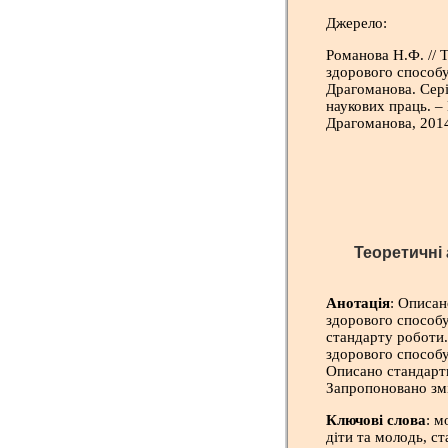
Джерело:
Романова Н.Ф. // 
здорового способу
Драгоманова. Сері
наукових праць. –
Драгоманова, 2014.
Теоретичні а
здоров
Анотація
: Описа
здорового способу
стандарту роботи.
здорового способу
Описано стандарти
Запропоновано змі
Ключові слова
: м
діти та молодь, с