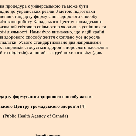
ка процедура є універсальною та може бути
відно до українських реалій.З метою підготовки
внення стандарту формування здорового способу
алізовано роботу Канадського Центру громадського
 визнаний світовою спільнотою як один із успішних та
їй діяльності. Нами було визначено, що у цій країні
я здорового способу життя охоплено усе доросле
а підлітки. Усього стандартизовано два напрямками
их напрямків стосується здоров’я дорослого населення
ей та підлітків), а інший – людей похилого віку (див.
ндарту формування здорового способу життя
ького Центру громадського здоров’я
[
4
]
(Public Health Agency of Canada)
Другий напрямок