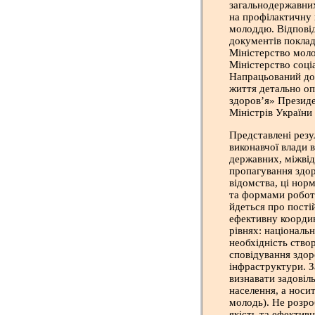
загальнодержавних
на профілактичну 
молоддю. Відповід
документів поклад
Міністерство молод
Міністерство соці
Напрацьований дос
життя детально оп
здоров’я» Президе
Міністрів України 
Представлені резу
виконавчої влади 
державних, міжвід
пропагування здор
відомства, ці нор
та формами роботи
йдеться про пості
ефективну координ
рівнях: національ
необхідність ство
сповідування здор
інфраструктури. З
визнавати задовіль
населення, а носит
молодь). Не розро
якість та ефектив