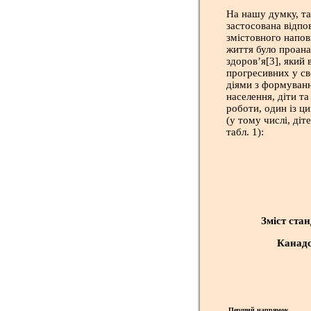
На нашу думку, та
застосована відпо
змістовного напо
життя було проан
здоров’я[3], який
прогресивних у сво
діями з формуванн
населення, діти т
роботи, один із ц
(у тому числі, діт
табл. 1):
Зміст ста
Канадс
Перший напрямок