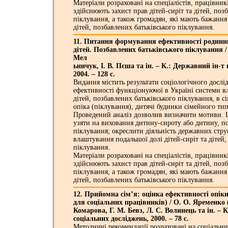
Матеріали розраховані на спеціалістів, працівник
здійснюють захист прав дітей-сиріт та дітей, поз
піклування, а також громадян, які мають бажанн
дітей, позбавлених батьківського піклування.
11. Питання формування ефективності родин
дітей. Позбавлених батьківського піклування /
Мел
ьничук, І. В. Пєша та ін. – К.: Державний ін-т 
2004. – 128 с.
Видання містить результати соціологічного досл
ефективності функціонуючої в Україні системи вл
дітей, позбавлених батьківського піклування, в с
опіка (піклування), дитячі будинки сімейного тип
Проведений аналіз дозволив визначити мотиви.
узяти на виховання дитину-сироту або дитину, по
піклування; окреслити діяльність державних стр
влаштування подальшої долі дітей-сиріт та дітей,
піклування.
Матеріали розраховані на спеціалістів, працівник
здійснюють захист прав дітей-сиріт та дітей, поз
піклування, а також громадян, які мають бажанн
дітей, позбавлених батьківського піклування.
12. Прийомна сім’я: оцінка ефективності опіки
для соціальних працівників) / О. О. Яременко (
Комарова, Г. М. Бевз, Л. С. Волинець та ін. – К
соціальних досліджень, 2000. – 78 с.
Методичні рекомендації розраховані на соціальни