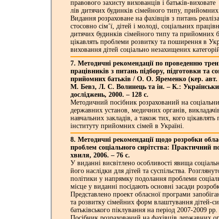
правового захисту вихованців і батьків-виховате
лів дитячих будинків сімейного типу, прийомних
Видання розраховане на фахівців з питань реаліз
стосовно сім’ї, дітей і молоді, соціальних праців
дитячих будинків сімейного типу та прийомних ба
цікавлять проблеми розвитку та поширення в Ук
виховання дітей соціально незахищених категорі
7. Методичні рекомендації по проведенню трен
працівників з питань підбору, підготовки та с
прийомних батьків / О. О. Яременко (кер. авт. 
М. Бевз, Л. С. Волинець та ін. – К.: Українськ
досліджень, 2000. – 128 с.
Методичний посібник розрахований на соціальни
державних установ, медичних органів, викладачів,
навчальних закладів, а також тих, кого цікавлять
інституту прийомних сімей в Україні.
8. Методичні рекомендації щодо розробки обл
проблем соціального сирітства: Практичний по
хвиля, 2006. – 76 с.
У виданні висвітлено особливості явища соціальн
його наслідки для дітей та суспільства. Розгляну
політики у напрямку подолання проблеми соціаль
місце у виданні посідають основні засади розроб
Представлено проект обласної програми запобіга
та розвитку сімейних форм влаштування дітей-сир
батьківського піклування на період 2007-2009 рр.
Посібник розрахований на фахівців державних ор