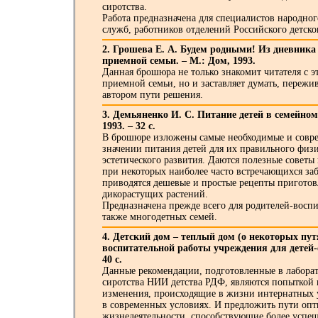
сиротства.
Работа предназначена для специалистов народног
служб, работников отделений Российского детско
2. Грошева Е. А. Будем родными! Из дневника
приемной семьи. – М.: Дом, 1993.
Данная брошюра не только знакомит читателя с э
приемной семьи, но и заставляет думать, пережив
автором пути решения.
3. Демьяненко И. С. Питание детей в семейном
1993. – 32 с.
В брошюре изложены самые необходимые и совре
значении питания детей для их правильного физ
эстетического развития. Даются полезные советы
при некоторых наиболее часто встречающихся заб
приводятся дешевые и простые рецепты приготов
дикорастущих растений.
Предназначена прежде всего для родителей-воспи
также многодетных семей.
4. Детский дом – теплый дом (о некоторых пу
воспитательной работы учреждения для детей-с
40 с.
Данные рекомендации, подготовленные в лабора
сиротства НИИ детства РДФ, являются попыткой 
изменения, происходящие в жизни интернатных 
в современных условиях. И предложить пути оп
жизнедеятельности, способствующие более успе