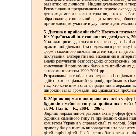
развитию их личности. Индивидуальности и твор
Рекомендации предназначены в первую очередь д
детских домов и школ-интернатов, а также работ
образования, социальной защиты детства, общес
принимающим участие в улучшении деятельности
5. Дитина в прийомній сім’ї: Нотатки психолога
К.: Український ін-т соціальних досліджень, 200
У книжці розглядаються психолого-педагогічні а
практичної діяльності та подальшого розвитку ін
форми сімейного виховання дітей-сиріт та дітей.
піклування, альтернативної вихованню в інтернатн
аналіз результатів безпосередніх спостережень, о
консультацій прийомних батьків та прийомних д
авторами протягом 1999-2001 рр.
Розрахована на соціальних педагогів і соціальних
здійснюють соціальний супровід прийомних сіме
тих, хто хоче ними стати, працівників державних
широкий загал громадян, які цікавляться проблем
6. Збірник нормативно-правових актів у сфер
будинків сімейного типу та прийомних сімей / 
Л. М. Палій. – К., 2004. – 296 с.
Збірник нормативно-правових актів у сфері фун
будинків сімейного типу та прийомних сімей пі
комітетом України у справах сім’ї та молоді. Збі
правову базу з питань впровадження та розвитк
дітей-сиріт і дітей. Позбавлених батьківського п