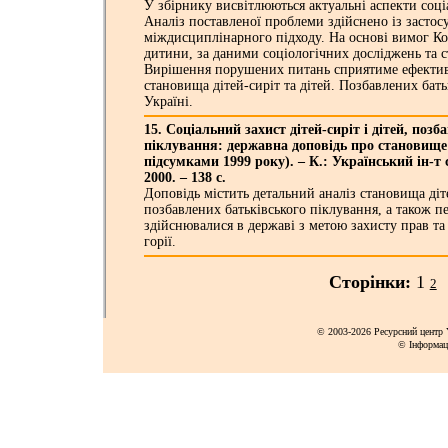
У збірнику висвітлюються актуальні аспекти соціа
Аналіз поставленої проблеми здійснено із засто
міждисциплінарного підходу. На основі вимог К
дитини, за даними соціологічних досліджень та с
Вирішення порушених питань сприятиме ефект
становища дітей-сиріт та дітей. Позбавлених бать
Україні.
15. Соціальний захист дітей-сиріт і дітей, поз
піклування: державна доповідь про становище д
підсумками 1999 року). – К.: Український ін-т 
2000. – 138 с.
Доповідь містить детальний аналіз становища діте
позбавлених батьківського піклування, а також пе
здійснювалися в державі з метою захисту прав та і
горії.
Сторінки:
1
2
© 2003-2026 Ресурсний центр Y
© Інформац