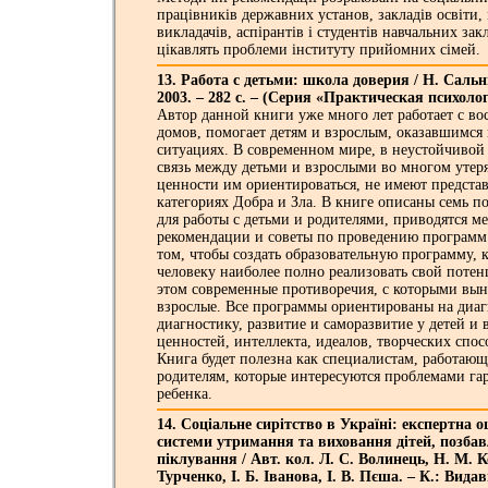
працівників державних установ, закладів освіти,
викладачів, аспірантів і студентів навчальних закл
цікавлять проблеми інституту прийомних сімей.
13. Работа с детьми: школа доверия / Н. Сальн
2003. – 282 с. – (Серия «Практическая психолог
Автор данной книги уже много лет работает с в
домов, помогает детям и взрослым, оказавшимся
ситуациях. В современном мире, в неустойчивой
связь между детьми и взрослыми во многом утерян
ценности им ориентироваться, не имеют предста
категориях Добра и Зла. В книге описаны семь 
для работы с детьми и родителями, приводятся м
рекомендации и советы по проведению программ.
том, чтобы создать образовательную программу, 
человеку наиболее полно реализовать свой потен
этом современные противоречия, с которыми вын
взрослые. Все программы ориентированы на диаг
диагностику, развитие и саморазвитие у детей и 
ценностей, интеллекта, идеалов, творческих спос
Книга будет полезна как специалистам, работающ
родителям, которые интересуются проблемами га
ребенка.
14. Соціальне сирітство в Україні: експертна о
системи утримання та виховання дітей, позбав
піклування / Авт. кол. Л. С. Волинець, Н. М. 
Турченко, І. Б. Іванова, І. В. Пєша. – К.: Видав