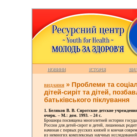
НОВИНИ
ІСТОРІЯ
ВИ
» Проблеми та соціа
ВИДАННЯ
дітей-сиріт та дітей, позба
батьківського піклування
1. Беляков В. В. Сиротские детские учреждени
очерк. – М.: дом. 1993. – 24 с.
Брошюра посвящена многолетней истории госуд
России для детей-сирот и детей, лишенных родит
начиная с первых русских князей и кончая совр
из немногих комплексных научных исследовани