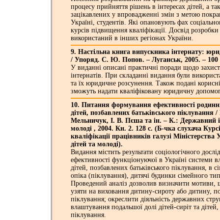
процесу прийняття рішень в інтересах дітей, а т
зацікавлених у впровадженні змін з метою покра
Україні, студентів. Які опановують фах соціально
курсів підвищення кваліфікації. Досвід розробк
використаний в інших регіонах України.
9. Настільна книга випускника інтернату: юри
/ Упоряд. С. Ю. Попов. – Луганськ, 2005. – 100 
У виданні описані практичні поради щодо захис
інтернатів. При складанні видання були використ
та їх юридичне розсунення. Також подані корисн
зможуть надати кваліфіковану юридичну допомог
10. Питання формування ефективності родин
дітей, позбавлених батьківського піклування /
Мельничук, І. В. Пєша та ін. – К.: Державний і
молоді , 2004. Кн. 2. 128 с. (Б-чка слухача Кур
кваліфікації працівників галузі Міністерства У
дітей та молоді).
Видання містить результати соціологічного досл
ефективності функціонуючої в Україні системи вл
дітей, позбавлених батьківського піклування, в с
опіка (піклування), дитячі будинки сімейного тип
Проведений аналіз дозволив визначити мотиви, 
узяти на виховання дитину-сироту або дитину, по
піклування; окреслити діяльність державних стр
влаштування подальшої долі дітей-сиріт та дітей,
піклування.