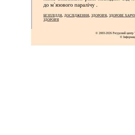
до м`язового паралічу .
,
,
,
БЕЗПЛІДДЯ
ДОСЛІДЖЕННЯ
ЗДОРОВ'Я
ЗДОРОВЕ ХАРЧ
ЗДОРОВ'Я
© 2003-2026 Ресурсний центр Y
© Інформац