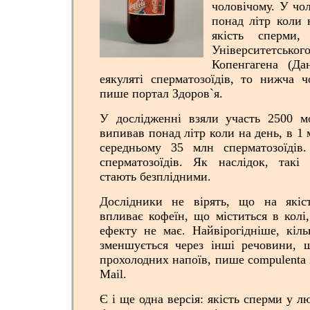
чоловічому. У чол
понад літр коли 
якість сперми
Університет
Копенгагена (Д
еякуляті сперматозоїдів, то нижча ч
пише портал Здоров`я.
У дослідженні взяли участь 2500 м
випивав понад літр коли на день, в 1
середньому 35 млн сперматозоїді
сперматозоїдів. Як наслідок, такі
стають безплідними.
Дослідники не вірять, що на якіс
впливає кофеїн, що міститься в колі,
ефекту не має. Найвірогідніше, кіль
зменшується через інші речовини, 
прохолодних напоїв, пише compulenta 
Mail.
Є і ще одна версія: якість сперми у 