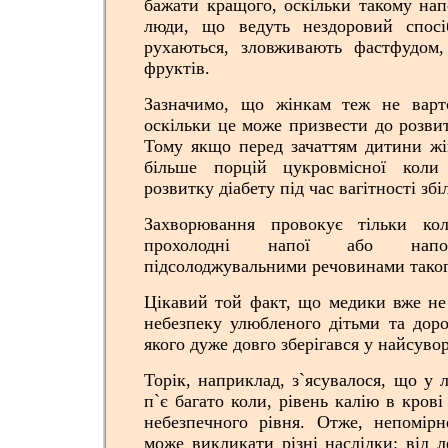
бажати кращого, оскільки такому нап
люди, що ведуть нездоровий спос
рухаються, зловживають фастфудом,
фруктів.
Зазначимо, що жінкам теж не варт
оскільки це може призвести до розвит
Тому якщо перед зачаттям дитини жі
більше порцій цукровмісної коли
розвитку діабету під час вагітності зб
Захворювання провокує тільки кол
прохолодні напої або нап
підсолоджувальними речовинами таког
Цікавий той факт, що медики вже не
небезпеку улюбленого дітьми та дор
якого дуже довго зберігався у найсуво
Торік, наприклад, з`ясувалося, що у 
п`є багато коли, рівень калію в кров
небезпечного рівня. Отже, непомір
може викликати різні наслідки: від л