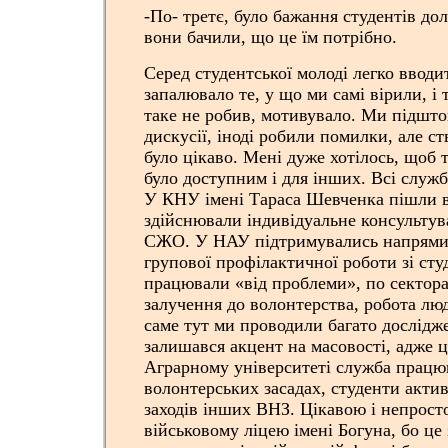
-️По- третє, було бажання студентів до
вони бачили, що це їм потрібно.
Серед студентської молоді легко вводит
запалювало те, у що ми самі вірили, і 
таке не робив, мотивувало. Ми підшто
дискусії, іноді робили помилки, але с
було цікаво. Мені дуже хотілось, щоб 
було доступним і для інших. Всі служб
У КНУ імені Тараса Шевченка пішли в
здійснювали індивідуальне консультув
СЖО. У НАУ підтримувались напрями,
групової профілактичної роботи зі сту
працювали «від проблеми», по сектора
залучення до волонтерства, робота люд
саме тут ми проводили багато дослід
залишався акцент на масовості, адже 
Аграрному університеті служба працю
волонтерських засадах, студенти акти
заходів інших ВНЗ. Цікавою і непросто
військовому ліцею імені Богуна, бо це