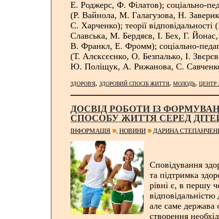
Е. Роджерс, Ф. Філатов); соціально-пе
(Р. Вайнола, М. Галагузова, Н. Заверико
С. Харченко); теорії відповідальності 
Славська, М. Бердяєв, І. Бех, Г. Йонас
В. Франкл, Е. Фромм); соціально-педаг
(Т. Алєксєєнко, О. Безпалько, І. Звєрєв
Ю. Поліщук, А. Рижанова, С. Савченк
,
,
,
ЗДОРОВ'Я
ЗДОРОВИЙ СПОСІБ ЖИТТЯ
МОЛОДЬ
ЦЕНТР
ДОСВІД РОБОТИ ІЗ ФОРМУВА
СПОСОБУ ЖИТТЯ СЕРЕД ДІТЕ
ІНФОРМАЦІЯ
НОВИНИ
ДАРИНА СТЕПАНЧЕН
,
Сповідування здо
та підтримка здо
рівні є, в першу 
відповідальністю
але саме держава 
створення необхі