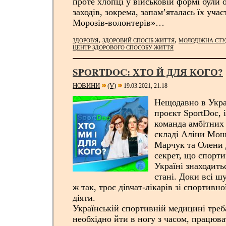
проте хлопці у військовій формі були
заходів, зокрема, запам’яталась їх учас
Морозів-волонтерів»…
,
,
ЗДОРОВ'Я
ЗДОРОВИЙ СПОСІБ ЖИТТЯ
МОЛОДІЖНА СТУ
ЦЕНТР ЗДОРОВОГО СПОСОБУ ЖИТТЯ
SPORTDOC: ХТО Й ДЛЯ КОГО?
НОВИНИ
(V)
19.03.2021, 21:18
Нещодавно в Укра
проєкт SportDoc, 
команда амбітних
складі Аліни Мош
Марчук та Олени 
секрет, що спорт
Україні знаходить
стані. Доки всі 
ж так, троє дівчат-лікарів зі спортив
діяти.
Українській спортивній медицині треб
необхідно йти в ногу з часом, працюват