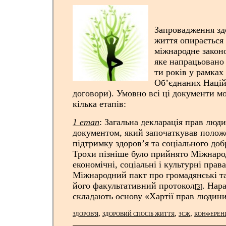
Запровадження зд
життя опирається
міжнародне законо
яке напрацьовано 
ти років у рамках
Об’єднаних Націй 
договори). Умовно всі ці документи м
кілька етапів:
1 етап
: Загальна декларація прав люд
документом, який започаткував положе
підтримку здоров’я та соціального доб
Трохи пізніше було прийнято Міжнаро
економічні, соціальні і культурні прав
Міжнародний пакт про громадянські та
його факультативний протокол
. Нар
[3]
складають основу «Хартії прав людин
,
,
,
ЗДОРОВ'Я
ЗДОРОВИЙ СПОСІБ ЖИТТЯ
ЗСЖ
КОНФЕРЕН