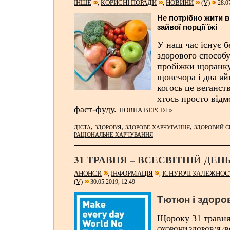
ІНШЕ
КОРИСНІ ПОРАДИ
НОВИНИ
(V)
,
,
28.07
Не потрібно жити в
зайвої порції їжі
У наш час існує б
здорового способу
пробіжки щоранку
щовечора і два яй
когось це веганств
хтось просто відм
фаст-фуду.
ПОВНА ВЕРСІЯ »
,
,
,
ДІЄТА
ЗДОРОВ'Я
ЗДОРОВЕ ХАРЧУВАННЯ
ЗДОРОВИЙ С
РАЦІОНАЛЬНЕ ХАРЧУВАННЯ
31 ТРАВНЯ – ВСЕСВІТНІЙ ДЕ
АНОНСИ
ІНФОРМАЦІЯ
ІСНУЮЧІ ЗАЛЕЖНОС
,
,
(V)
30.05.2019, 12:49
Тютюн і здоров
Щороку 31 травн
ОХОРОНИ ЗДОРОВ’Я (В