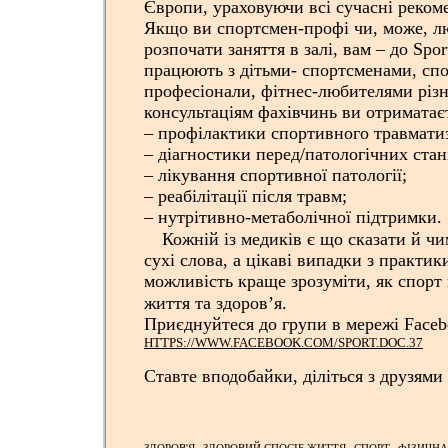
Європи, ураховуючи всі сучасні рекоме
Якщо ви спортсмен-профі чи, може, л
розпочати заняття в залі, вам – до Spor
працюють з дітьми- спортсменами, сп
професіонали, фітнес-любителями різн
консультаціям фахівчинь ви отриматає
– профілактики спортивного травмати
– діагностики перед/патологічних стані
– лікування спортивної патології;
– реабілітації після травм;
– нутрітивно-метаболічної підтримки.
⠀ Кожній із медиків є що сказати й чи
сухі слова, а цікаві випадки з практик
можливість краще зрозуміти, як спорт
життя та здоров’я.⠀
Приєднуйтеся до групи в мережі Faceb
HTTPS://WWW.FACEBOOK.COM/SPORT.DOC.37
Ставте вподобайки, діліться з друзями
⠀
,
,
,