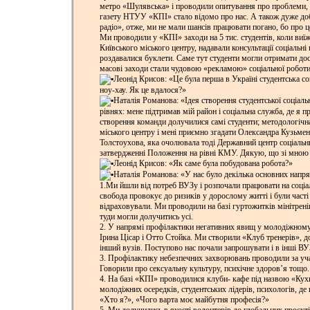
метро «Шулявська» і проводили опитування про проблеми,
газету НТУУ «КПІ» стало відомо про нас. А також дуже до
радіо», отже, ми не мали шансів працювати погано, бо про ц
Ми проводили у «КПІ» заходи на 5 тис. студентів, коли ви
Київського міського центру, надавали консультації соціальні
роздавалися буклети. Саме тут студенти могли отримати дос
масові заходи стали чудовою «рекламою» соціальної роботи
️Леонід Крисов: «Це була перша в Україні студентська с
ноу-хау. Як це вдалося?»
Наталія Романова: «Ідея створення студентської соціаль
рівнях: мене підтримав мій район і соціальна служба, де я 
створення команди долучилися самі студенти; методологічн
міського центру і мені приємно згадати Олександра Кузьмен
Толстоухова, яка очолювала тоді Державний центр соціальн
затвердженні Положення на рівні КМУ. Дякую, що зі мною
Леонід Крисов: «Як саме була побудована робота?»
Наталія Романова: «У нас було декілька основних напря
1.
Ми йшли від потреб ВУЗу і розпочали працювати на соціал
свобода провокує до ризиків у дорослому житті і були часті 
відраховували. Ми проводили на базі гуртожитків мінітрені
туди могли долучитись усі.
2. У напрямі профілактики негативних явищ у молодіжном
Ірина Цісар і Отто Стойка. Ми створили «Клуб тренерів», 
інший вузів. Поступово нас почали запрошувати і в інші ВУЗ
3. Профілактику небезпечних захворювань проводили за уча
Говорили про сексуальну культуру, психічне здоров’я тощо.
4. На базі «КПІ» проводилися клуби- кафе під назвою «Кух
молодіжних осередків, студентських лідерів, психологів, де 
«Хто я?», «Чого варта моє майбутня професія?»