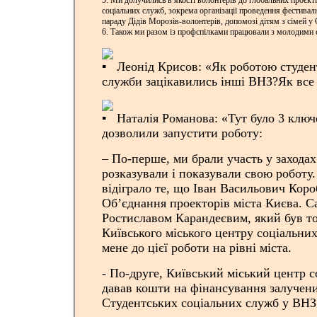
5. Ми долучились в якості волонтерів до глобальних проєкт
соціальних служб, зокрема організації проведення фестивал
параду Дідів Морозів-волонтерів, допомозі дітям з сімей 
6. Також ми разом із профспілками працювали з молодими 
Леонід Крисов: «Як роботою студент
служби зацікавились інші ВНЗ?Як все
Наталія Романова: «Тут було 3 ключ
дозволили запустити роботу:
– По-перше, ми брали участь у захода
розказували і показували свою роботу
відіграло те, що Іван Васильович Кор
Об’єднання проекторів міста Києва. Са
Ростиславом Карандеєвим, який був т
Київського міського центру соціальних
мене до цієї роботи на рівні міста.
-️ По-друге, Київський міський центр 
давав кошти на фінансування залучени
Студентських соціальних служб у ВНЗ