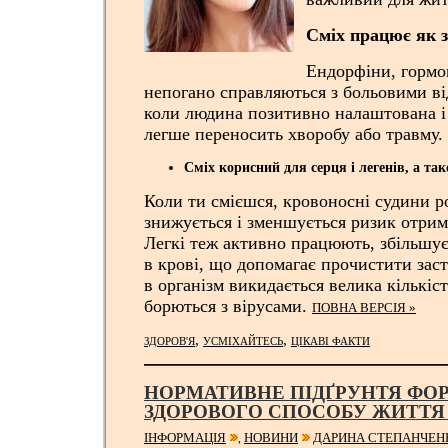
Сміх працює як 
Ендорфіни, гормо
непогано справляються з больовими ві
коли людина позитивно налаштована і 
легше переносить хворобу або травму.
Сміх корисний для серця і легенів, а так
Коли ти смієшся, кровоносні судини 
знижується і зменшується ризик отрим
Легкі теж активно працюють, збільшує
в крові, що допомагає прочистити зас
в організм викидається велика кількіст
борються з вірусами.
ПОВНА ВЕРСІЯ »
,
,
ЗДОРОВ'Я
УСМІХАЙТЕСЬ
ЦІКАВІ ФАКТИ
НОРМАТИВНЕ ПІДҐРУНТЯ ФО
ЗДОРОВОГО СПОСОБУ ЖИТТЯ 
ІНФОРМАЦІЯ
НОВИНИ
ДАРИНА СТЕПАНЧЕН
,