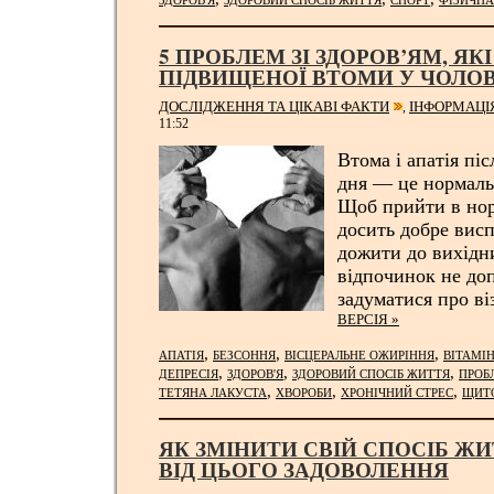
ЗДОРОВ'Я
ЗДОРОВИЙ СПОСІБ ЖИТТЯ
СПОРТ
ФІЗИЧНА
5 ПРОБЛЕМ ЗІ ЗДОРОВ’ЯМ, ЯК
ПІДВИЩЕНОЇ ВТОМИ У ЧОЛОВ
ДОСЛІДЖЕННЯ ТА ЦІКАВІ ФАКТИ
ІНФОРМАЦІ
,
11:52
Втома і апатія пі
дня — це нормаль
Щоб прийти в нор
досить добре висп
дожити до вихідн
відпочинок не доп
задуматися про ві
ВЕРСІЯ »
,
,
,
АПАТІЯ
БЕЗСОННЯ
ВІСЦЕРАЛЬНЕ ОЖИРІННЯ
ВІТАМІН
,
,
,
ДЕПРЕСІЯ
ЗДОРОВ'Я
ЗДОРОВИЙ СПОСІБ ЖИТТЯ
ПРОБ
,
,
,
ТЕТЯНА ЛАКУСТА
ХВОРОБИ
ХРОНІЧНИЙ СТРЕС
ЩИТ
ЯК ЗМІНИТИ СВІЙ СПОСІБ ЖИ
ВІД ЦЬОГО ЗАДОВОЛЕННЯ