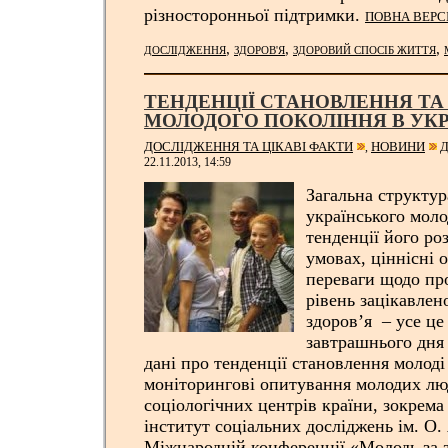
різносторонньої підтримки.
ПОВНА ВЕРСІ
,
,
,
ДОСЛІДЖЕННЯ
ЗДОРОВ'Я
ЗДОРОВИЙ СПОСІБ ЖИТТЯ
ТЕНДЕНЦІЇ СТАНОВЛЕННЯ ТА
МОЛОДОГО ПОКОЛІННЯ В УКР
ДОСЛІДЖЕННЯ ТА ЦІКАВІ ФАКТИ
НОВИНИ
,
22.11.2013, 14:59
Загальна структур
українського моло
тенденції його ро
умовах, ціннісні о
переваги щодо про
рівень зацікавлен
здоров’я – усе це
завтрашнього дня
дані про тенденції становлення молод
моніторингові опитування молодих люд
соціологічних центрів країни, зокрема
інститут соціальних досліджень ім. О.
Міжнародній конференції «Молодь за 