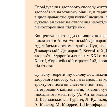
Сповідування здорового способу життя
здоров’я на належному рівні є, в перш
відповідальністю для кожної людини, 
суттєво впливає на створення необхід
різносторонньої підтримки.
Концептуальні засади сприяння покра
викладені в Алма-Атинській Декларації
Аделаїдських рекомендаціях, Сундсваль
Джакартській Декларації, Всесвітній Д
здоров’я «Здоров’я для всіх у XXI стол
Хартії, Європейській стратегії «Здоров
підлітків».
Сучасну теоретичну основу дослідже
здорового способу життя становлять ко
трактують його як системне поняття, я
інтегрованих компонентів, як соціоку
глобального масштабу (А. Антоновськи
В. Вернадський, І. Гурвич, Л. Кулико
А. Маслоу, М. Мюррей, Г. Никифоров, 