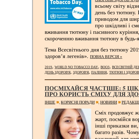
всьому світу відз
день без тютюну.
приводом для шир
про шкідливі і см
вживання тютюну і пасивного куріння,
скороченню вживання тютюну в будь-я
Тема Всесвітнього дня без тютюну 2019
здоров’я легенів».
ПОВНА ВЕРСІЯ »
,
,
,
2019
WORLD NO TOBACCO DAY
ВООЗ
ВСЕСВІТНІЙ Д
,
,
,
ДЕНЬ ЗДОРОВ'Я
ЗДОРОВ'Я
ПАЛІННЯ
ТЮТЮН І ЗДОРОВ
ПОСМІХАЙСЯ ЧАСТІШЕ: 5 ЦІ
ПРО КОРИСТЬ СМІХУ ДЛЯ ЗДО
ІНШЕ
КОРИСНІ ПОРАДИ
НОВИНИ
РЕДАКЦІ
,
,
Сміх продовжує жи
жарт, посмійся во
інші приказки ви,
багато разів. Чом
важливий для жит