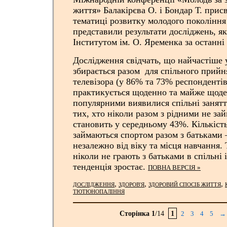
життя» Балакірєва О. і Бондар Т. прис
тематиці розвитку молодого покоління 
представили результати досліджень, я
Інститутом ім. О. Яременка за останні 
Дослідження свідчать, що найчастіше у
збирається разом для спільного прийня
телевізора (у 86% та 73% респондентів
практикується щоденно та майже щод
популярними виявилися спільні занятт
тих, хто ніколи разом з рідними не за
становить у середньому 43%. Кількість 
займаються спортом разом з батьками –
незалежно від віку та місця навчання.
ніколи не грають з батьками в спільні і
тенденція зростає.
ПОВНА ВЕРСІЯ »
,
,
,
ДОСЛІДЖЕННЯ
ЗДОРОВ'Я
ЗДОРОВИЙ СПОСІБ ЖИТТЯ
ТЮТЮНОПАЛІННЯ
Сторінка 1
/14
1
2
3
4
5
→