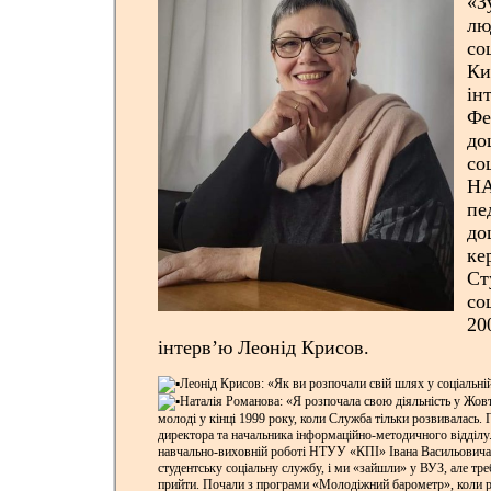
«З
лю
со
Ки
ін
Фе
до
со
НА
пе
до
ке
Ст
со
20
інтерв’ю Леонід Крисов.
Леонід Крисов: «Як ви розпочали свій шлях у соціальні
Наталія Романова: «Я розпочала свою діяльність у Жовт
молоді у кінці 1999 року, коли Служба тільки розвивалась.
директора та начальника інформаційно-методичного відділу.
навчально-виховній роботі НТУУ «КПІ» Івана Васильовича
студентську соціальну службу, і ми «зайшли» у ВУЗ, але тре
прийти. Почали з програми «Молодіжний барометр», коли ра