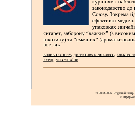
курінням і набли
законодавство до
Союзу. Зокрема йд
ефективні медичн
упаковках звичай
сигарет, заборону “важких” (з високим
нікотину) та “смачних” (ароматизован
ВЕРСІЯ »
,
,
ВПЛИВ ТЮТЮНУ
ДИРЕКТИВА N 2014/40/ЄС
ЕЛЕКТРОНН
,
КУРЦІ
МОЗ УКРАЇНИ
© 2003-2026 Ресурсний центр Y
© Інформац