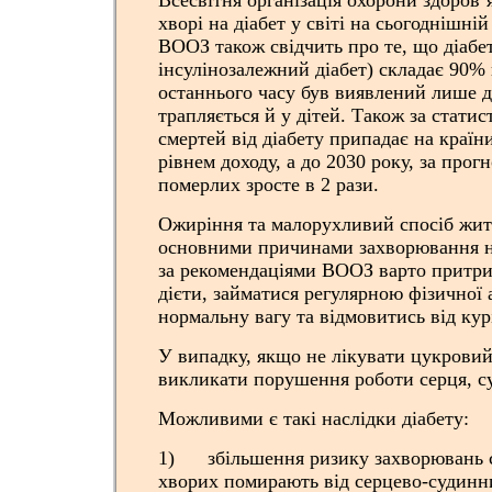
Всесвітня організація охорони здоров’я
хворі на діабет у світі на сьогоднішні
ВООЗ також свідчить про те, що діабет
інсулінозалежний діабет) складає 90% 
останнього часу був виявлений лише д
трапляється й у дітей. Також за стати
смертей від діабету припадає на країн
рівнем доходу, а до 2030 року, за прогн
померлих зросте в 2 рази.
Ожиріння та малорухливий спосіб жит
основними причинами захворювання на
за рекомендаціями ВООЗ варто притри
дієти, займатися регулярною фізичної 
нормальну вагу та відмовитись від кур
У випадку, якщо не лікувати цукровий 
викликати порушення роботи серця, су
Можливими є такі наслідки діабету:
1) збільшення ризику захворювань се
хворих помирають від серцево-судинн