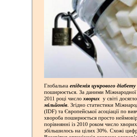
Глобальна
епідемія цукрового діабету
поширюється. За даними Міжнародної ф
2011 році число
хворих
у світі досягл
мільйонів
. Згідно статистики Міжнарод
(IDF) та Європейської асоціації по ви
хвороба поширюється просто неймові
порівнянні із 2010 роком число хворих 
збільшилось на цілих 30%.
Схожі циф