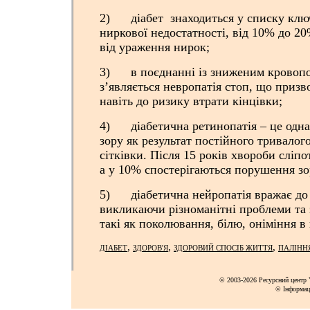
2) діабет знаходиться у списку клю
ниркової недостатності, від 10% до 
від ураження нирок;
3) в поєднанні із зниженим кровопо
з’являється невропатія стоп, що призв
навіть до ризику втрати кінцівки;
4) діабетична ретинопатія – це одна
зору як результат постійного тривалог
сітківки. Після 15 років хвороби сліп
а у 10% спостерігаються порушення зо
5) діабетична нейропатія вражає до
викликаючи різноманітні проблеми та 
такі як поколювання, білю, оніміння в 
,
,
,
ДІАБЕТ
ЗДОРОВ'Я
ЗДОРОВИЙ СПОСІБ ЖИТТЯ
ПАЛІНН
© 2003-2026 Ресурсний центр Y
© Інформац