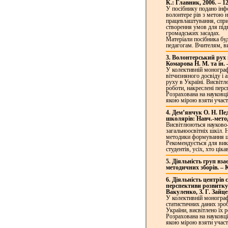
К.: Главник, 2006. – 1
У посібнику подано інф
волонтере рів з метою 
працевлаштування, сприя
створення умов для підв
громадських засадах.
Матеріали посібника бу
педагогам. Вчителям, ви
3. Волонтерський рух в
Комарова Н. М. та ін. –
У колективній монографі
вітчизняного досвіду і 
руху в Україні. Висвітл
роботи, накреслені перс
Розрахована на науковці
якою мірою взяти участь
4. Дем’янчук О. Н. Пе
школярів: Навч.-метод.
Висвітлюються науково-
загальноосвітніх шкіл. 
методики формування цих
Рекомендується для вик
студентів, усіх, хто ці
5. Діяльність груп вз
методичних зборів. – К.
6. Діяльність центрів
перспективи розвитку /
Вакуленко, З. Г. Зайцев
У колективній монографі
статистичних даних зроб
України, висвітлено їх р
Розрахована на науковців
якою мірою взяти участь