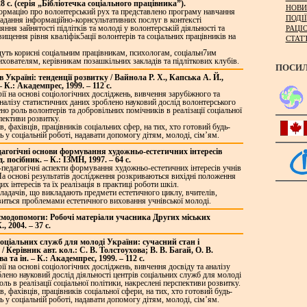
28 с. (серія „Бібліотечка соціального працівника”).
НОВИ
ормацію про волонтерський рух та представлено програму навчання
ПОДІЇ
надання інформаційно-корнсультативних послуг в контексті
РАЦІ
ння зайнятості підлітків та молоді у волонтерській діяльності та
ищення рівня кваліфік5ації волонтерів та соціальних працівників на
СТАТ
дуть корисні соціальним працівникам, психологам, соціальн7им
хователям, керівникам позашкільних закладів та підліткових клубів.
ПОСИ
 Україні: тенденції розвитку / Вайнола Р. Х., Капська А. Й.,
 К.: Академпрес, 1999. – 112 с.
ї на основі соціологічних досліджень, вивчення зарубіжного та
аналізу статистичних даних зроблено науковий дослід волонтерського
ено роль волонтерів та добровільних помічників в реалізації соціальної
пективи розвитку.
в, фахівців, працівників соціальних сфер, на тих, хто готовий будь-
 у соціальній роботі, надавати допомогу дітям, молоді, сім’ям.
дагогічні основи формування художньо-естетичних інтересів
 посібник. – К.: ІЗМН, 1997. – 64 с.
педагогічні аспекти формування художньо-естетичних інтересів учнів
На основі результатів дослідження розкриваються вихідні положення
 інтересів та їх реалізація в практиці роботи шкіл.
ладачів, що викладають предмети естетичного циклу, вчителів,
кавиться проблемами естетичного виховання учнівської молоді.
аємодопомоги: Робочі матеріали учасника Других міських
, 2004. – 37 с.
 соціальних служб для молоді України: сучасний стан і
 Керівник авт. кол.: С. В. Толстоухова; В. В. Багай, О. В.
а та ін. – К.: Академпрес, 1999. – 112 с.
ї на основі соціологічних досліджень, вивчення досвіду та аналізу
лено науковий дослід діяльності центрів соціальних служб для молоді
оль в реалізації соціальної політики, накреслені перспективи розвитку.
, фахівців, працівників соціальної сфери, на тих, хто готовий будь-
 у соціальній роботі, надавати допомогу дітям, молоді, сім’ям.