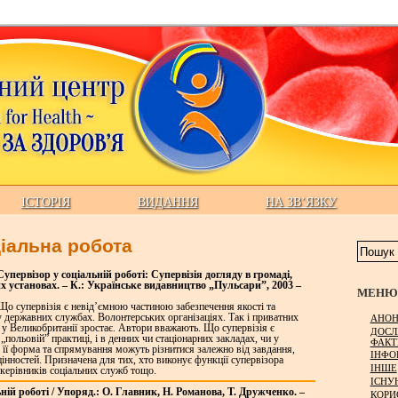
ІСТОРІЯ
ВИДАННЯ
НА ЗВ’ЯЗКУ
іальна робота
Супервізор у соціальній роботі: Супервізія догляду в громаді,
х установах. – К.: Українське видавництво „Пульсари”, 2003 –
МЕНЮ 
 Що супервізія є невід’ємною частиною забезпечення якості та
у державних службах. Волонтерських організаціях. Так і приватних
АНОН
х у Великобританії зростає. Автори вважають. Що супервізія є
ДОСЛ
„польовій” практиці, і в денних чи стаціонарних закладах, чи у
ФАКТ
 її форма та спрямування можуть різнитися залежно від завдання,
ІНФО
 цінностей. Призначена для тих, хто виконує функції супервізора
ІНШЕ
 керівників соціальних служб тощо.
ІСНУ
ній роботі / Упоряд.: О. Главник, Н. Романова, Т. Дружченко. –
КОРИ