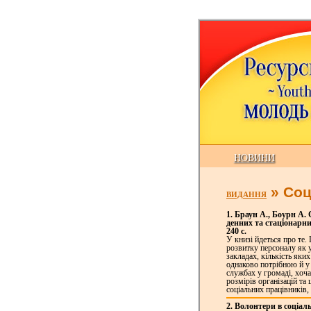
НОВИНИ
» Соц
ВИДАННЯ
1. Браун А., Боурн А. 
денних та стаціонарни
240 с.
У книзі йдеться про те.
розвитку персоналу як 
закладах, кількість яки
однаково потрібною й у 
службах у громаді, хоча
розмірів організацій та
соціальних працівників,
2. Волонтери в соціаль