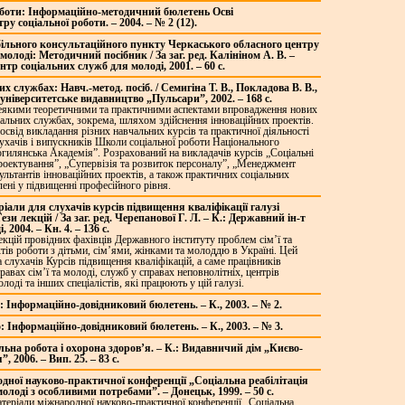
роботи: Інформаційно-методичний бюлетень Осві
у соціальної роботи. – 2004. – № 2 (12).
обільного консультаційного пункту Черкаського обласного центру
олоді: Методичний посібник / За заг. ред. Калініном А. В. –
тр соціальних служб для молоді, 2001. – 60 с.
них службах: Навч.-метод. посіб. / Семигіна Т. В., Покладова В. В.,
.: університетське видавництво „Пульсари”, 2002. – 168 с.
деякими теоретичними та практичними аспектами впровадження нових
іальних службах, зокрема, шляхом здійснення інноваційних проектів.
свід викладання різних навчальних курсів та практичної діяльності
лухачів і випускників Школи соціальної роботи Національного
гилянська Академія”. Розрахований на викладачів курсів „Соціальні
проектування”, „Супервізія та розвиток персоналу”, „Менеджмент
ультантів інноваційних проектів, а також практичних соціальних
влені у підвищенні професійного рівня.
ріали для слухачів курсів підвищення кваліфікації галузі
зи лекцій / За заг. ред. Черепанової Г. Л. – К.: Державний ін-т
 2004. – Кн. 4. – 136 с.
екцій провідних фахівців Державного інституту проблем сім’ї та
тів роботи з дітьми, сім’ями, жінками та молоддю в Україні. Цей
 слухачів Курсів підвищення кваліфікацій, а саме працівників
правах сім’ї та молоді, служб у справах неповнолітніх, центрів
лоді та інших спеціалістів, які працюють у цій галузі.
о: Інформаційно-довідниковий бюлетень. – К., 2003. – № 2.
о: Інформаційно-довідниковий бюлетень. – К., 2003. – № 3.
альна робота і охорона здоров’я. – К.: Видавничий дім „Києво-
 2006. – Вип. 25. – 83 с.
дної науково-практичної конференції „Соціальна реабілітація
молоді з особливими потребами”. – Донецьк, 1999. – 50 с.
атеріали міжнародної науково-практичної конференції „Соціальна