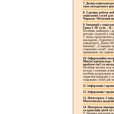
7. Досвід соціальної 
тньо-методичного центр
8. З досвіду роботи м
соціальних служб для м
Черкаси: Обласний цен
9. Інновації у соціаль
Грига І. М. та ін. – К
Посібник знайомить з 
методів і моделей у соц
У ньому представлено до
викладачів, студентів/с
університету „Києво-Мо
інновації”, „Соціальне 
соціальних служб”, конс
працівників, які заціка
10. Інформаційні мате
Мінсім’ядітимолодь: Те
проблем сім’ї та молоді,
Посібник містить тези л
молоді з основних аспек
посібник розраховано на
управлінь (відділів) у с
соціальних служб для мо
11. Інформація і прав
12. Інформація і прав
13. Магістеріум. Соці
Могилянська академія”,
14. Матеріали міжнаро
та адаптація дітей та 
У збірнику викладені м