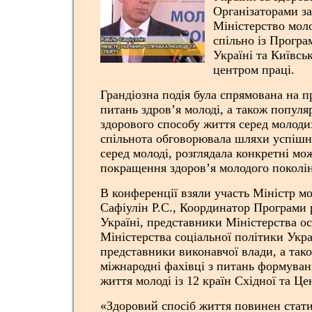
Організаторами за
Міністерство моло
спільно із Прогр
Україні та Київс
центром праці.
Грандіозна подія була спрямована на 
питань здров’я молоді, а також популя
здорового способу життя серед молоди
спільнота обговорювала шляхи успіш
серед молоді, розглядала конкретні мо
покращення здоров’я молодого поколі
В конференції взяли участь Міністр мо
Сафіулін Р.С., Координатор Програми
Україні, представники Міністерства ос
Міністерства соціальної політики Укра
представники виконавчої влади, а тако
міжнародні фахівці з питань формуван
життя молоді із 12 країн Східної та Ц
«Здоровий спосіб життя повинен стат