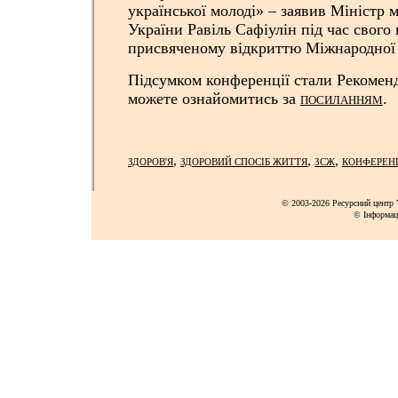
української молоді» – заявив Міністр м
України Равіль Сафіулін під час свого 
присвяченому відкриттю Міжнародної 
Підсумком конференції стали Рекоменд
можете ознайомитись за
.
ПОСИЛАННЯМ
,
,
,
ЗДОРОВ'Я
ЗДОРОВИЙ СПОСІБ ЖИТТЯ
ЗСЖ
КОНФЕРЕН
© 2003-2026 Ресурсний центр Y
© Інформац