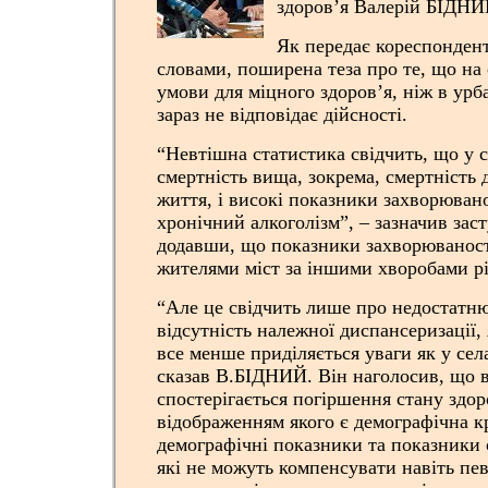
здоров’я Валерій БІДНИ
Як передає кореспонден
словами, поширена теза про те, що на 
умови для міцного здоров’я, ніж в урб
зараз не відповідає дійсності.
“Невтішна статистика свідчить, що у сі
смертність вища, зокрема, смертність 
життя, і високі показники захворювано
хронічний алкоголізм”, – зазначив зас
додавши, що показники захворюваност
жителями міст за іншими хворобами рі
“Але це свідчить лише про недостатню
відсутність належної диспансеризації, 
все менше приділяється уваги як у селах
сказав В.БІДНИЙ. Він наголосив, що 
спостерігається погіршення стану здор
відображенням якого є демографічна к
демографічні показники та показники с
які не можуть компенсувати навіть пе