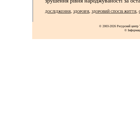
зрушення рівня народжуваності за ост
,
,
,
ДОСЛІДЖЕННЯ
ЗДОРОВ'Я
ЗДОРОВИЙ СПОСІБ ЖИТТЯ
© 2003-2026 Ресурсний центр Y
© Інформац