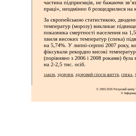
частина підприємців, не бажаючи зв’я
праці», неодмінно б розщедрилися на 
За європейською статистикою, дводен
температур (морозу) викликає підвищ
показника смертності населення на 1,5
хвиля високих температур (спека) під
на 5,74%. У липні-серпні 2007 року, к
фіксували рекордно високі температур
(порівняно з 2006 і 2008 роками) бул
на 2-2,5 тис. осіб.
,
,
,
,
ЗАКОН
ЗДОРОВ'Я
ЗДОРОВИЙ СПОСІБ ЖИТТЯ
СПЕКА
© 2003-2026 Ресурсний центр Y
© Інформац