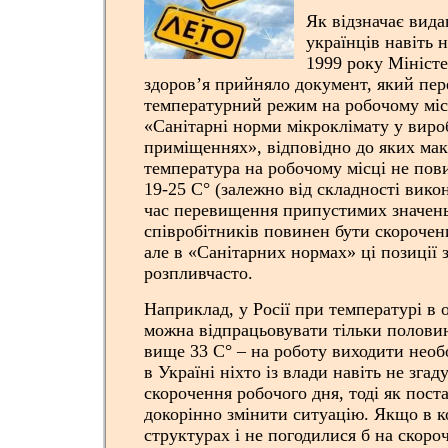
Як відзначає вида
українців навіть 
1999 року Мініст
здоров’я прийняло документ, який пе
температурний режим на робочому міс
«Санітарні норми мікроклімату у вир
приміщеннях», відповідно до яких ма
температура на робочому місці не по
19-25 С° (залежно від складності вико
час перевищення припустимих значен
співробітників повинен бути скорочен
але в «Санітарних нормах» ці позиції 
розпливчасто.
Наприклад, у Росії при температурі в 
можна відпрацьовувати тільки половин
вище 33 С° – на роботу виходити необ
в Україні ніхто із влади навіть не зга
скорочення робочого дня, тоді як пост
докорінно змінити ситуацію. Якщо в 
структурах і не погодилися б на скоро