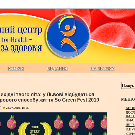
ІСТОРІЯ
ВИДАННЯ
НА ЗВ’ЯЗКУ
ихідні твого літа: у Львові відбудеться
МЕНЮ 
ового способу життя So Green Fest 2019
)
АНОН
28.07.2019, 18:06
ДОСЛ
ФАКТ
ІНФО
ІНШЕ
ІСНУ
КОРИ