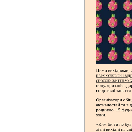
Цими вихідними, 2
ПАРК КУЛЬТУРИ І ВІ
СПОСОБУ ЖИТТЯ SO G
популяризація здо
спортивні заняття 
Організатори обіц
активностей та ві
родиною: 15 фуд-к
зони.
«Ким би ти не був
літні вихідні на с