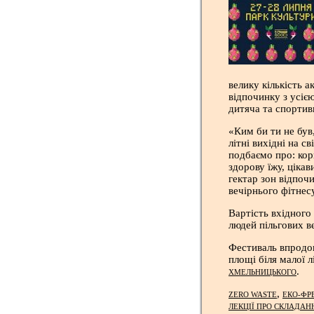
велику кількість 
відпочинку з усіє
дитяча та спортив
«Ким би ти не був
літні вихідні на с
подбаємо про: кор
здорову їжу, ціка
гектар зон відпоч
вечірнього фітнес
Вартість вхідного 
людей пільгових в
Фестиваль впродов
площі біля малої л
.
ХМЕЛЬНИЦЬКОГО
,
ZERO WASTE
ЕКО-ФР
ЛЕКЦІЇ ПРО СКЛАДАН