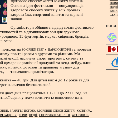
.
ЗДОРОВОГО СПОСОБУ ЖИТТЯ SO GREEN FEST 2019
НОВИ
Основна ідея фестивалю — популяризація
ПОДІЇ
здорового способу життя у всіх проявах:
РАЦІ
здорова їжа, спортивні заняття та корисні
СТАТ
звички.
ПОСИ
Організатори обіцяють відвідувачам фестивалю
активностей та відпочинкових зон для зручного
ю родиною: 15 фуд-кортів, маркет свідомих брендів,
ні зони.
, приходь на
у
та проведи
SO GREEN FEST
ПАРК КУЛЬТУРИ
віжому повітрі разом з друзями та рідними. Ми
исні лекції, насичену спорт програму, смачну та
вий ярмарок органічної продукції та хенд-мейду, один
инку, мільйон фотозон та драйвову музику для
у», — зазначають організатори.
квитка — 40 грн. Для дітей віком до 12 років та для
ерст населення безкоштовний.
ж двох днів працюватиме з 12.00 до 22.00 год. на
ітньої сцени у
ПАРКУ КУЛЬТУРИ ТА ВІДПОЧИНКУ ІМ. Б.
,
,
,
,
ЕНДЛІ
ЗАНЯТТЯ ЙОГОЮ
ЗДОРОВИЙ СПОСІБ ЖИТТЯ
КУЛЬТУРА
,
,
,
,
НЯ РАЦІОНУ
ЛЬВІВ
ПОДІЇ
СПОРТИВНІ ЗАНЯТТЯ
ФЕСТИВАЛЬ