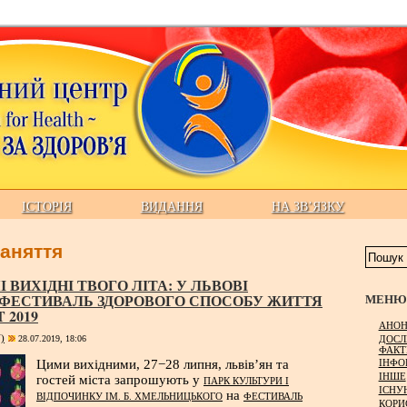
ІСТОРІЯ
ВИДАННЯ
НА ЗВ’ЯЗКУ
заняття
 ВИХІДНІ ТВОГО ЛІТА: У ЛЬВОВІ
 ФЕСТИВАЛЬ ЗДОРОВОГО СПОСОБУ ЖИТТЯ
МЕНЮ 
 2019
АНОН
)
ДОСЛ
28.07.2019, 18:06
ФАКТ
ІНФО
Цими вихідними, 27−28 липня, львів’ян та
ІНШЕ
гостей міста запрошують у
ПАРК КУЛЬТУРИ І
ІСНУ
на
ВІДПОЧИНКУ ІМ. Б. ХМЕЛЬНИЦЬКОГО
ФЕСТИВАЛЬ
КОРИ