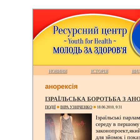
НОВИНИ
ІСТОРІЯ
ВИ
анорексія
ІЗРАЇЛЬСЬКА БОРОТЬБА З АН
ПОДІЇ
ВІРА УЗНІЧЕНКО
18.06.2010, 9:31
Ізраїльські парла
середу в першому
законопроект,який
для зйомок і пока