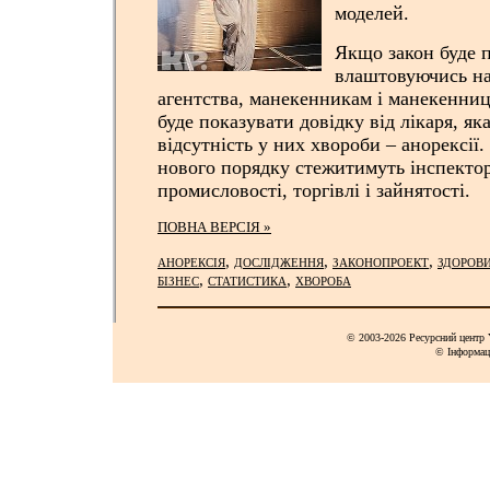
моделей.
Якщо закон буде 
влаштовуючись на
агентства, манекенникам і манекенниц
буде показувати довідку від лікаря, як
відсутність у них хвороби – анорексії
нового порядку стежитимуть інспектор
промисловості, торгівлі і зайнятості.
ПОВНА ВЕРСІЯ »
,
,
,
АНОРЕКСІЯ
ДОСЛІДЖЕННЯ
ЗАКОНОПРОЕКТ
ЗДОРОВИ
,
,
БІЗНЕС
СТАТИСТИКА
ХВОРОБА
© 2003-2026 Ресурсний центр Y
© Інформац