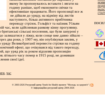
НОВИ
якому їм пропонувалось вставати і лягати на
ПОДІЇ
годину раніше, щоб економити свічки та
РАЦІ
ефективніше працювати. Його пропозиції все ж
СТАТ
не дійшли до уряду, на відміну від листів
наступного, більш активного прибічника
ПОСИ
переводу стрілок. Гольфіст та наїзник Уїльям
ній час, коли здійснював ранкову кінну прогулянку.
британські сільські поселення, що були занурені у
 що залишатися у ліжку, коли сонце вже давно зійшло –
ерез два роки, у 1907-му, він опублікував заклик, у
 уряду Великобританії перевести стрілки на годину
номічний ефект, що очікувався від такого переходу,
лий, що уряд рік за роком відхиляв пропозицію
ик літнього часу помер в 1915 році, не доживши
лення своєї ідеї.
,
В'Я
ЧАС
© 2003-2026 Ресурсний центр Youth for Health проекту "Молодь за здоров'я" |
© Інформаційно-ресурсний центр 2004-2026