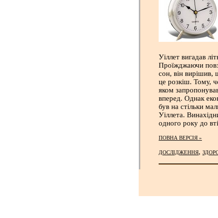
Уіллет вигадав літ
Проїжджаючи повз 
сон, він вирішив,
це розкіш. Тому, ч
яком запропонував
вперед. Однак еко
був на стільки ма
Уіллета. Винахідн
одного року до вті
ПОВНА ВЕРСІЯ »
,
ДОСЛІДЖЕННЯ
ЗДОРО