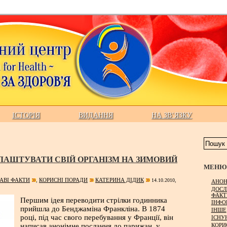
ІСТОРІЯ
ВИДАННЯ
НА ЗВ’ЯЗКУ
ЛАШТУВАТИ СВІЙ ОРГАНІЗМ НА ЗИМОВИЙ
МЕНЮ 
АВІ ФАКТИ
КОРИСНІ ПОРАДИ
КАТЕРИНА ДІДИК
,
14.10.2010,
АНОН
ДОСЛ
ФАКТ
Першим ідея переводити стрілки годинника
ІНФО
прийшла до Бенджаміна Франкліна. В 1874
ІНШЕ
році, під час свого перебування у Франції, він
ІСНУ
КОРИ
написав анонімне послання до парижан, у