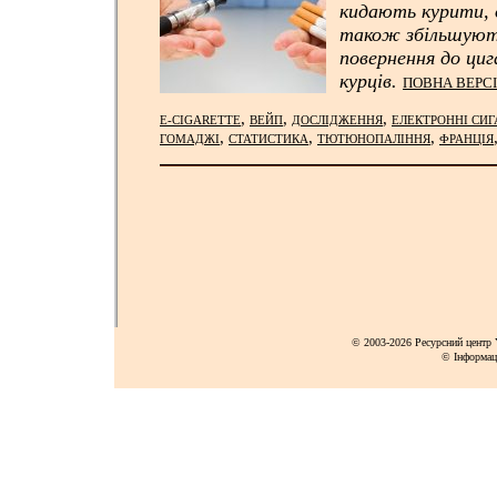
кидають курити, 
також збільшуют
повернення до циг
курців.
ПОВНА ВЕРСІ
,
,
,
E-CIGARETTE
ВЕЙП
ДОСЛІДЖЕННЯ
ЕЛЕКТРОННІ СИГ
,
,
,
ГОМАДЖІ
СТАТИСТИКА
ТЮТЮНОПАЛІННЯ
ФРАНЦІЯ
© 2003-2026 Ресурсний центр Y
© Інформац