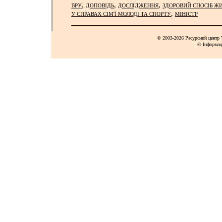
,
,
,
ВРУ
ДОПОВІДЬ
ДОСЛІДЖЕННЯ
ЗДОРОВИЙ СПОСІБ Ж
,
У СПРАВАХ СІМ'Ї МОЛОДІ ТА СПОРТУ
МІНІСТР
© 2003-2026 Ресурсний центр Y
© Інформац