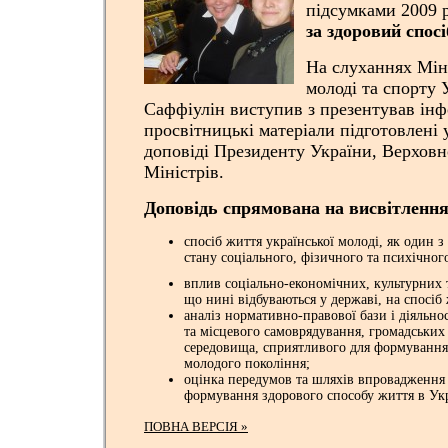
підсумками 2009 
за здоровий спос
На слуханнях Міні
молоді та спорту 
Саффіулін
виступив з презентував ін
просвітницькі матеріали підготовлені
доповіді Президенту України, Верховн
Міністрів.
Доповідь спрямована на висвітлення
спосіб життя української молоді, як один 
стану соціального, фізичного та психічног
вплив соціально-економічних, культурних 
що нині відбуваються у державі, на спосіб 
аналіз нормативно-правової бази і діяльно
та місцевого самоврядування, громадських
середовища, сприятливого для формування
молодого покоління;
оцінка передумов та шляхів впровадження 
формування здорового способу життя в Укр
ПОВНА ВЕРСІЯ »