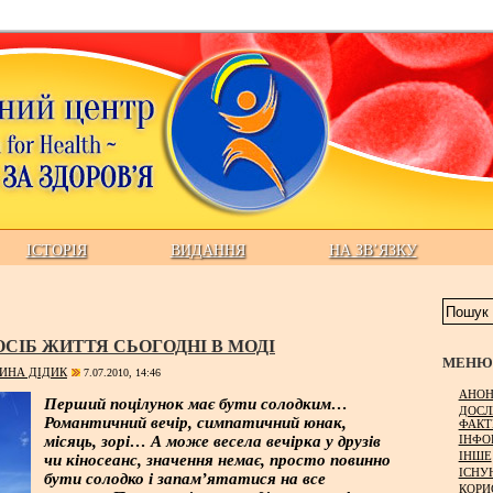
ІСТОРІЯ
ВИДАННЯ
НА ЗВ’ЯЗКУ
СІБ ЖИТТЯ СЬОГОДНІ В МОДІ
МЕНЮ 
ИНА ДІДИК
7.07.2010, 14:46
АНОН
Перший поцілунок має бути солодким…
ДОСЛ
Романтичний вечір, симпатичний юнак,
ФАКТ
ІНФО
місяць, зорі… А може весела вечірка у друзів
ІНШЕ
чи кіносеанс, значення немає, просто повинно
ІСНУ
бути солодко і запам’ятатися на все
КОРИ