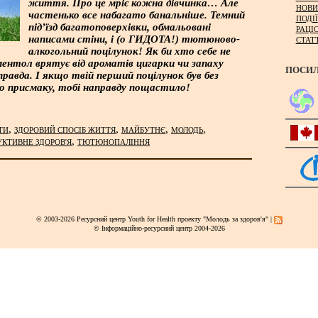
життя. Про це мріє кожна дівчинка… Але
НОВИ
частенько все набагато банальніше. Темний
ПОДІЇ
під’їзд багатоповерхівки, обмальовані
РАЦІ
написами стіни, і (о ГИДОТА!) тютюново-
СТАТ
алкогольний поцілунок! Як би хто себе не
ментол врятує від ароматів цигарки чи запаху
ПОСИ
правда. І якщо твій перший поцілунок був без
о присмаку, тобі направду пощастило!
,
,
,
,
ТИ
ЗДОРОВИЙ СПОСІБ ЖИТТЯ
МАЙБУТНЄ
МОЛОДЬ
,
УКТИВНЕ ЗДОРОВ'Я
ТЮТЮНОПАЛІННЯ
© 2003-2026 Ресурсний центр Youth for Health проекту "Молодь за здоров'я" |
© Інформаційно-ресурсний центр 2004-2026