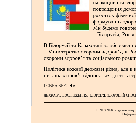
на зміцнення здор
покращення демогр
розвиток фізичної
формування здоро
Ми будемо говорит
– Білорусія, Росія
В Білорусії та Казахстані за збереженн
– Міністерство охорони здоров’я, в Рос
охорони здоров’я та соціального розви
Політика кожної держави різна, але в к
питань здоров’я відносяться досить се
ПОВНА ВЕРСІЯ »
,
,
,
ДЕРЖАВА
ДОСЛІДЖЕННЯ
ЗДОРОВ'Я
ЗДОРОВИЙ СПОС
© 2003-2026 Ресурсний центр Y
© Інформац