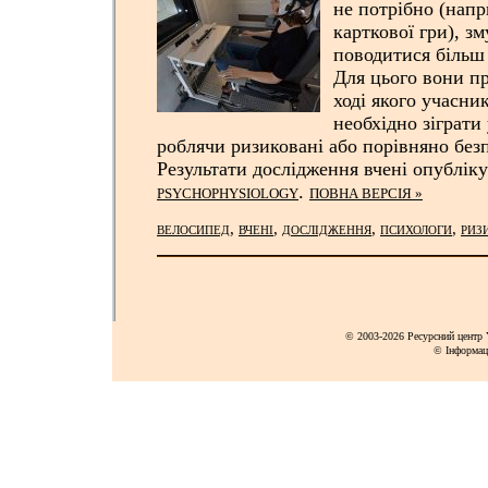
не потрібно (напр
карткової гри), з
поводитися більш
Для цього вони п
ході якого учасни
необхідно зіграти 
роблячи ризиковані або порівняно безп
Результати дослідження вчені опублік
.
PSYCHOPHYSIOLOGY
ПОВНА ВЕРСІЯ »
,
,
,
,
ВЕЛОСИПЕД
ВЧЕНІ
ДОСЛІДЖЕННЯ
ПСИХОЛОГИ
РИЗ
© 2003-2026 Ресурсний центр Y
© Інформац