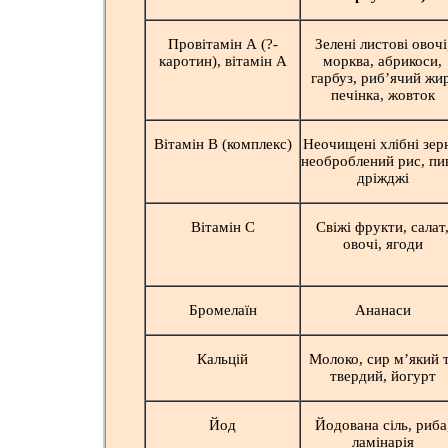
Провітамін А (?-
Зелені листові овочі
каротин), вітамін А
морква, абрикоси,
гарбуз, риб’ячий жир
печінка, жовток
Вітамін В (комплекс)
Неочищені хлібні зер
необроблений рис, пи
дріжджі
Вітамін С
Свіжі фрукти, салат
овочі, ягоди
Бромелаїн
Ананаси
Кальцій
Молоко, сир м’який 
твердий, йогурт
Йод
Йодована сіль, риба
ламінарія