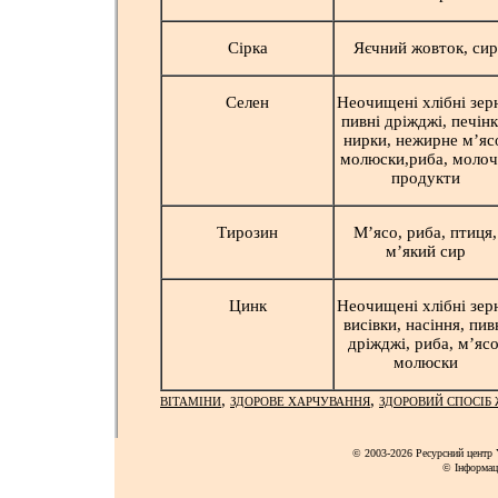
Сірка
Яєчний жовток, сир
Селен
Неочищені хлібні зер
пивні дріжджі, печінк
нирки, нежирне м’яс
молюски,риба, молоч
продукти
Тирозин
М’ясо, риба, птиця,
м’який сир
Цинк
Неочищені хлібні зер
висівки, насіння, пив
дріжджі, риба, м’ясо
молюски
,
,
ВІТАМІНИ
ЗДОРОВЕ ХАРЧУВАННЯ
ЗДОРОВИЙ СПОСІБ
© 2003-2026 Ресурсний центр Y
© Інформац