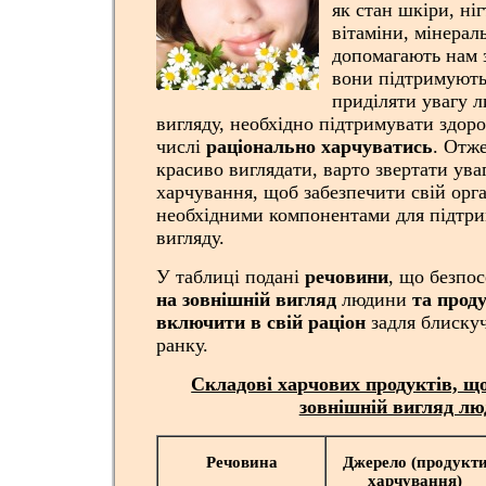
як стан шкіри, ніг
вітаміни, мінерал
допомагають нам з
вони підтримують
приділяти увагу 
вигляду, необхідно підтримувати здоров
числі
раціонально харчуватись
. Отж
красиво виглядати, варто звертати ува
харчування, щоб забезпечити свій орга
необхідними компонентами для підтри
вигляду.
У таблиці подані
речовини
, що безпо
на зовнішній вигляд
людини
та проду
включити в свій раціон
задля блискуч
ранку.
Складові харчових продуктів, щ
зовнішній вигляд л
Речовина
Джерело (продукт
харчування)