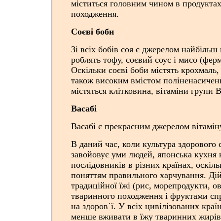
міститься головним чином в продукта
походження.
Соєві боби
Зі всіх бобів соя є джерелом найбільш 
роблять тофу, соєвий соус і мисо (фер
Оскільки соєві боби містять крохмаль,
також високим вмістом поліненасичен
містяться клітковина, вітаміни групи В
Васабі
Васабі є прекрасним джерелом вітамін
В даний час, коли культура здорового
завойовує уми людей, японська кухня 
послідовників в різних країнах, оскіль
поняттям правильного харчування. Ді
традиційної їжі (рис, морепродукти, ов
тваринного походження і фруктами сп
на здоров`ї. У всіх цивілізованих кра
менше вживати в їжу тваринних жирів