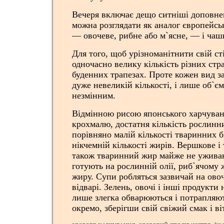
Вечеря включає дещо ситніші доповнен
можна розглядати як аналог європейськ
— овочеве, рибне або м`ясне, — і чаш
Для того, щоб урізноманітнити свій ст
одночасно велику кількість різних стра
буденних трапезах. Проте кожен вид з
дуже невеликій кількості, і лише об`є
незмінним.
Відмінною рисою японського харчуван
крохмалю, достатня кількість рослинн
порівняно малій кількості тваринних б
нікчемній кількості жирів. Вершкове і 
також тваринний жир майже не уживаю
готують на рослинній олії, риб`ячому ж
жиру. Супи робляться зазвичай на ово
відварі. Зелень, овочі і інші продукти
лише злегка обварюються і потрапляють
окремо, зберігши свій свіжий смак і ві