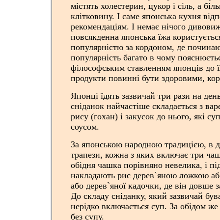
містять холестерин, цукор і сіль, а біл
клітковину. І саме японська кухня від
рекомендаціям. І немає нічого дивови
повсякденна японська їжа користуєтьс
популярністю за кордоном, де починаю
популярність багато в чому пояснюєть
філософським ставленням японців до ї
продукти повинні бути здоровими, ко
Японці їдять зазвичай три рази на ден
сніданок найчастіше складається з вар
рису (гохан) і закусок до нього, які 
соусом.
За японською народною традицією, в д
трапези, кожна з яких включає три ча
обідня чашка порівняно невелика, і під
накладають рис дерев`яною ложкою аб
або дерев`яної кадочки, де він довше 
До складу сніданку, який зазвичай був
нерідко включається суп. За обідом же
без супу.