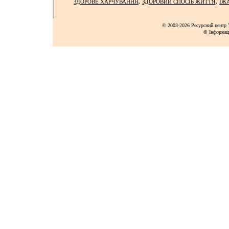
,
,
ЗДОРОВЕ ХАРЧУВАННЯ
ЗДОРОВИЙ СПОСІБ ЖИТТЯ
ЇЖ
© 2003-2026 Ресурсний центр Y
© Інформац