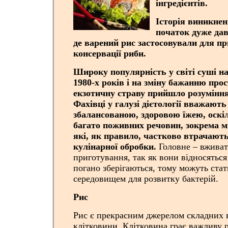
інгредієнтів.
Історія виникнен
початок дуже давн
де варений рис застосовували для п
консервації риби.
Широку популярність у світі суші н
1980-х років
і на
зміну бажанню прос
екзотичну страву прийшло розуміння 
Фахівці у галузі дієтології вважають
збалансованою, здоровою їжею, оскі
багато поживних речовин, зокрема мі
які, як правило, частково втрачають
кулінарної обробки.
Головне – вживат
приготування, так як вони відносяться 
погано зберігаються, тому можуть ст
середовищем для розвитку бактерій.
Рис
Рис є прекрасним джерелом складних в
клітковини. Клітковина грає важливу р