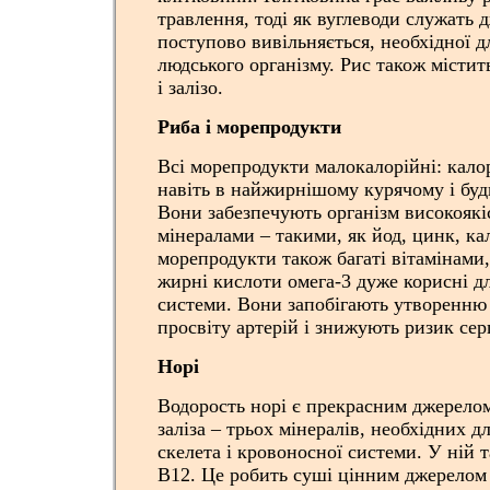
травлення, тоді як вуглеводи служать 
поступово вивільняється, необхідної д
людського організму. Рис також містить
і залізо.
Риба і морепродукти
Всі морепродукти малокалорійні: кало
навіть в найжирнішому курячому і буд
Вони забезпечують організм високоякі
мінералами – такими, як йод, цинк, ка
морепродукти також багаті вітамінами,
жирні кислоти омега-3 дуже корисні д
системи. Вони запобігають утворенню
просвіту артерій і знижують ризик сер
Норі
Водорость норі є прекрасним джерелом
заліза – трьох мінералів, необхідних д
скелета і кровоносної системи. У ній т
В12. Це робить суші цінним джерелом 