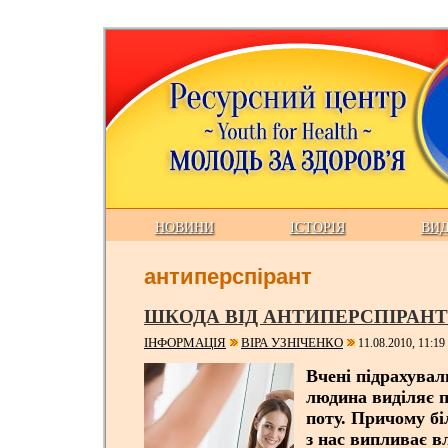
НОВИНИ
ІСТОРІЯ
ВИ
антиперспірант
ШКОДА ВІД АНТИПЕРСПІРАН
ІНФОРМАЦІЯ
ВІРА УЗНІЧЕНКО
11.08.2010, 11:19
Вчені підрахува
людина виділяє п
поту. Причому б
з нас випливає в