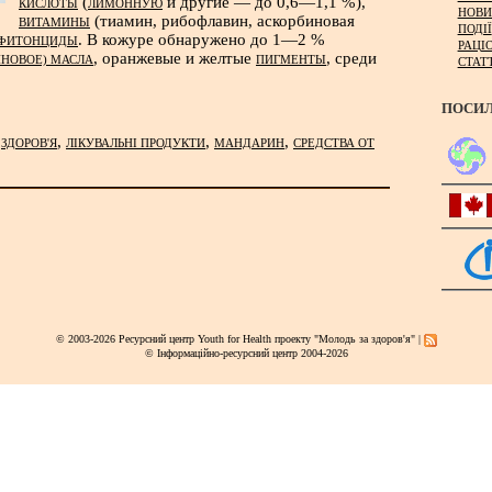
(
и другие — до 0,6—1,1 %),
КИСЛОТЫ
ЛИМОННУЮ
НОВИ
(тиамин, рибофлавин, аскорбиновая
ВИТАМИНЫ
ПОДІЇ
. В кожуре обнаружено до 1—2 %
ФИТОНЦИДЫ
РАЦІ
, оранжевые и желтые
, среди
НОВОЕ) МАСЛА
ПИГМЕНТЫ
СТАТ
ПОСИ
,
,
,
,
ЗДОРОВ'Я
ЛІКУВАЛЬНІ ПРОДУКТИ
МАНДАРИН
СРЕДСТВА ОТ
© 2003-2026 Ресурсний центр Youth for Health проекту "Молодь за здоров'я" |
© Інформаційно-ресурсний центр 2004-2026