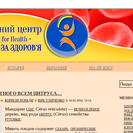
ІСТОРІЯ
ВИДАННЯ
НА ЗВ’ЯЗКУ
ТНОГО ВСЕМ ЦИТРУСА…
МЕНЮ 
КОРИСНІ ПОРАДИ
ВІРА УЗНІЧЕНКО
,
10.03.2010, 19:14
АНОН
Мандарин (
Citrus reticulata
) —
ЛАТ.
ВЕЧНОЗЕЛЁНОЕ
ДОСЛ
дерево, вид рода
(
Citrus
) семейства
ФАКТ
ЦИТРУС
ІНФО
.
РУТОВЫЕ
ІНШЕ
ІСНУ
Мякоть плодов содержит
,
САХАРА
ОРГАНИЧЕСКИЕ
КОРИ