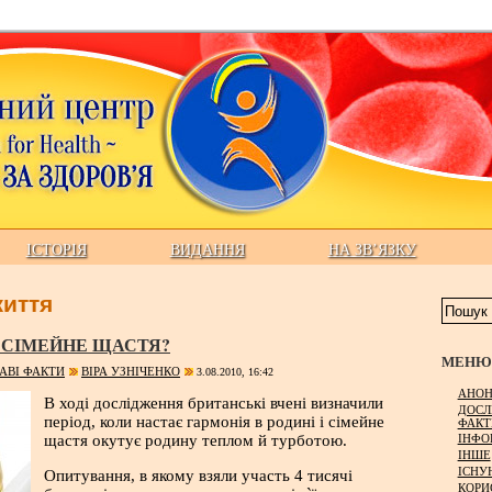
ІСТОРІЯ
ВИДАННЯ
НА ЗВ’ЯЗКУ
иття
 СІМЕЙНЕ ЩАСТЯ?
МЕНЮ 
АВІ ФАКТИ
ВІРА УЗНІЧЕНКО
3.08.2010, 16:42
АНОН
В ході дослідження британські вчені визначили
ДОСЛ
період, коли настає гармонія в родині і сімейне
ФАКТ
ІНФО
щастя окутує родину теплом й турботою.
ІНШЕ
ІСНУ
Опитування, в якому взяли участь 4 тисячі
КОРИ