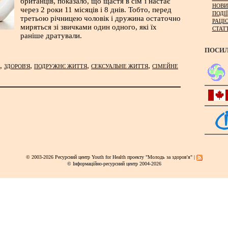
британців, показало, що щастя в сім`ї настає
НОВИ
через 2 роки 11 місяців і 8 днів. Тобто, перед
ПОДІЇ
третьою річницею чоловік і дружина остаточно
РАЦІ
миряться зі звичками один одного, які їх
СТАТ
раніше дратували.
ПОСИ
,
,
,
,
ЗДОРОВ'Я
ПОДРУЖНЄ ЖИТТЯ
СЕКСУАЛЬНЕ ЖИТТЯ
СІМЕЙНЕ
© 2003-2026 Ресурсний центр Youth for Health проекту "Молодь за здоров'я" |
© Інформаційно-ресурсний центр 2004-2026