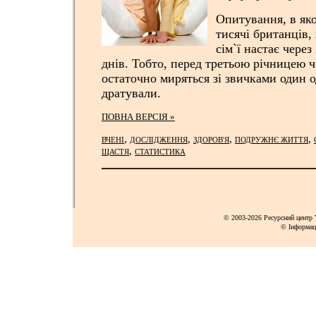
Опитування, в яко
тисячі британців,
сім`ї настає через
днів. Тобто, перед третьою річницею ч
остаточно миряться зі звичками один о
дратували.
ПОВНА ВЕРСІЯ »
,
,
,
,
ВЧЕНІ
ДОСЛІДЖЕННЯ
ЗДОРОВ'Я
ПОДРУЖНЄ ЖИТТЯ
,
ЩАСТЯ
СТАТИСТИКА
© 2003-2026 Ресурсний центр Y
© Інформац