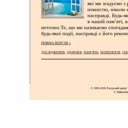
які ми згадуємо з
ніжністю, ніколи 
насправді. Будь-як
в нашій пам’яті, 
неточно.Те, що ми називаємо спогада
будь-якої події, насправді є його реко
ПОВНА ВЕРСІЯ »
,
,
,
,
ДОСЛІДЖЕННЯ
ЗДОРОВ'Я
ПАМ"ЯТЬ
ПСИХОЛОГІЯ
СП
© 2003-2026 Ресурсний центр Y
© Інформац