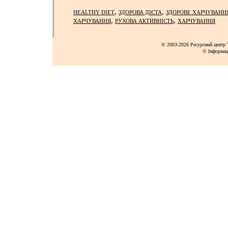
,
,
HEALTHY DIET
ЗДОРОВА ДІЄТА
ЗДОРОВЕ ХАРЧУВАНН
,
,
ХАРЧУВАННЯ
РУХОВА АКТИВНІСТЬ
ХАРЧУВАННЯ
© 2003-2026 Ресурсний центр Y
© Інформац