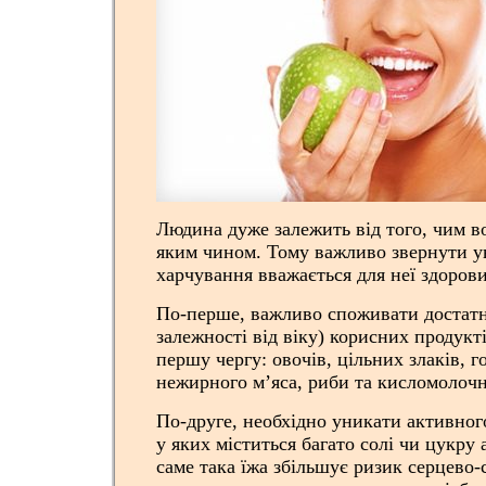
Людина дуже залежить від того, чим в
яким чином. Тому важливо звернути ув
харчування вважається для неї здоров
По-перше, важливо споживати достатн
залежності від віку) корисних продукт
першу чергу: овочів, цільних злаків, го
нежирного м’яса, риби та кисломолочн
По-друге, необхідно уникати активног
у яких міститься багато солі чи цукру 
саме така їжа збільшує ризик серцево