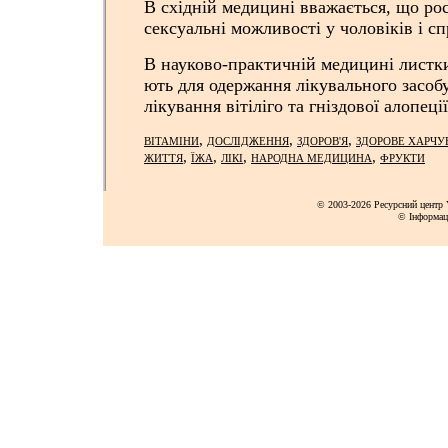
В східній медицині вважається, що ро
сексуальні можливості у чоловіків і с
В науково-практичній медицині листк
ють для одержання лікувального засобу
лікування вітіліго та гніздової алопеції
,
,
,
ВІТАМІНИ
ДОСЛІДЖЕННЯ
ЗДОРОВ'Я
ЗДОРОВЕ ХАРЧУ
,
,
,
,
ЖИТТЯ
ЇЖА
ЛІКІ
НАРОДНА МЕДИЦИНА
ФРУКТИ
© 2003-2026 Ресурсний центр Y
© Інформац