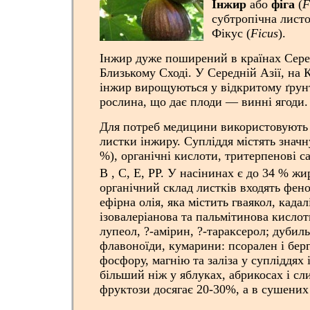
Інжир
або
фіга
(
F
субтропічна лист
Фікус (
Ficus
).
Інжир дуже поширений в країнах Сере
Близькому Сході. У Середній Азії, на 
інжир вирощуються у відкритому ґрунт
рослина, що дає плоди — винні ягоди.
Для потреб медицини використовують с
листки інжиру. Супліддя містять значну
%), органічні кислоти, тритерпенові с
В , С, Е, РР. У насінинах є до 34 % жир
органічний склад листків входять фен
ефірна олія, яка містить гваякол, кадал
ізовалеріанова та пальмітинова кислот
лупеол, ?-амірин, ?-тараксерол; дубиль
флавоноїди, кумарини: псорален і берг
фосфору, магнію та заліза у супліддях
більший ніж у яблуках, абрикосах і сли
фруктози досягає 20-30%, а в сушених 