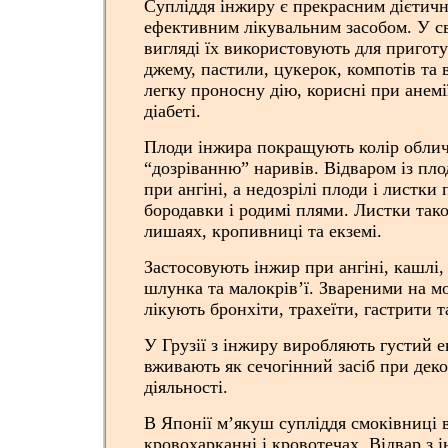
Супліддя інжиру є прекрасним дієтич
ефективним лікувальним засобом. У с
вигляді їх використовують для пригот
джему, пастили, цукерок, компотів та
легку проносну дію, корисні при анемі
діабеті.
Плоди інжира покращують колір облич
“дозріванню” наривів. Відваром із пл
при ангіні, а недозрілі плоди і листки
бородавки і родимі плями. Листки так
лишаях, кропивниці та екземі.
Застосовують інжир при ангіні, кашлі
шлунка та малокрів’ї. Звареними на м
лікують бронхіти, трахеїти, гастрити т
У Грузії з інжиру виробляють густий е
вживають як сечогінний засіб при деко
діяльності.
В Японії м’якуш супліддя смоківниці
кровохарканні і кровотечах. Відвар з 