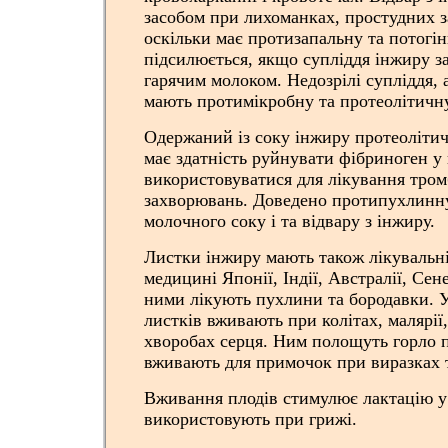
засобом при лихоманках, простудних 
оскільки має протизапальну та потогі
підсилюється, якщо супліддя інжиру з
гарячим молоком. Недозрілі супліддя, а
мають протимікробну та протеолітичну
Одержаний із соку інжиру протеоліти
має здатність руйнувати фібриноген у 
використовуватися для лікування тро
захворювань. Доведено протипухлинну
молочного соку і та відвару з інжиру.
Листки інжиру мають також лікувальні
медицині Японії, Індії, Австралії, Сен
ними лікують пухлини та бородавки. У 
листків вживають при колітах, малярії,
хворобах серця. Ним полощуть горло 
вживають для примочок при виразках 
Вживання плодів стимулює лактацію у
використовують при грижі.