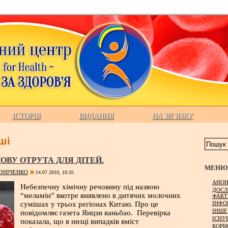
ІСТОРІЯ
ВИДАННЯ
НА ЗВ’ЯЗКУ
ші
ОВУ ОТРУТА ДЛЯ ДІТЕЙ.
МЕНЮ 
УЗНІЧЕНКО
14.07.2010, 10:35
АНОН
Небезпечну хімічну речовину під назвою
ДОСЛ
“меламін” вкотре виявлено в дитячих молочних
ФАКТ
ІНФО
сумішах у трьох регіонах Китаю. Про це
ІНШЕ
повідомляє газета Янцзи ваньбао. Перевірка
ІСНУ
показала, що в низці випадків вміст
КОРИ