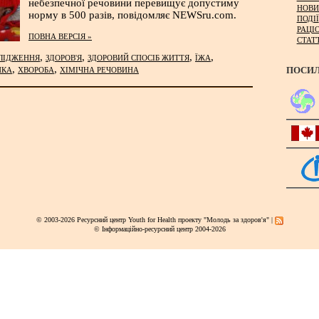
небезпечної речовини перевищує допустиму
НОВИ
норму в 500 разів, повідомляє NEWSru.com.
ПОДІЇ
РАЦІ
ПОВНА ВЕРСІЯ »
СТАТ
,
,
,
,
ЛІДЖЕННЯ
ЗДОРОВ'Я
ЗДОРОВИЙ СПОСІБ ЖИТТЯ
ЇЖА
ПОСИ
,
,
ИКА
ХВОРОБА
ХІМІЧНА РЕЧОВИНА
© 2003-2026 Ресурсний центр Youth for Health проекту "Молодь за здоров'я" |
© Інформаційно-ресурсний центр 2004-2026