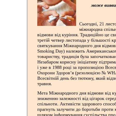
може вияви
Сьогодні, 21 лист
міжнародна спіль
відмови від куріння. Традиційно це свя
третій четвер листопада у більшості кра
святкування Міжнародного дня відмови
Smoking Day) належить Американсько
товариству, традиція була започаткован
Незабаром корисну ініціативу підтрима
і уже в 1988 році за пропозицією Всесв
Охорони Здоров’я (резолюцією № WHA
Всесвітній день без тютюну, який відз
травня.
Мета Міжнародного дня відмови від к
зниженню залежності від цігарок серед
спільноти. Активісти здорового спосо
прагнуть залучити до боротьби проти к
шляхом інформування суспільства про