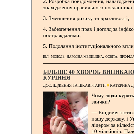
2. Розробка повідомлення, налагодженн
знаходження правильного посланника
3. Зменшення ризику та вразливості;
4. Забезпечення прав і догляд за інфік
постраждалими;
5. Подолання інституціонального впли
,
,
,
,
ВІЛ
МОЛОДЬ
НАРОДНА МЕДИЦИНА
ОСВІТА
ПРОФІЛ
БІЛЬШЕ 40 ХВОРОБ ВИНИКАЮ
КУРІННЯ
ДОСЛІДЖЕННЯ ТА ЦІКАВІ ФАКТИ
КАТЕРИНА Д
Чому люди курять 
звички?
— Епідемія тютюн
нашу державу, і У
лідером за кількі
10 мільйонів. Пал