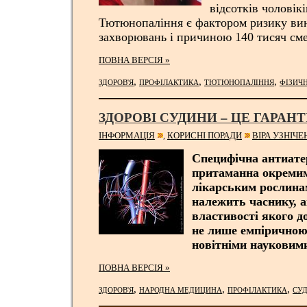
відсотків чоловікі
Тютюнопаління є фактором ризику ви
захворювань і причиною 140 тисяч сме
ПОВНА ВЕРСІЯ »
,
,
,
ЗДОРОВ'Я
ПРОФІЛАКТИКА
ТЮТЮНОПАЛІННЯ
ФІЗИЧ
ЗДОРОВІ СУДИНИ – ЦЕ ГАРАНТ
ІНФОРМАЦІЯ
КОРИСНІ ПОРАДИ
ВІРА УЗНІЧ
,
Специфічна антиате
притаманна окремим
лікарським рослина
належить часнику, 
властивості якого д
не лише емпіричною
новітніми науковим
ПОВНА ВЕРСІЯ »
,
,
,
ЗДОРОВ'Я
НАРОДНА МЕДИЦИНА
ПРОФІЛАКТИКА
СУ