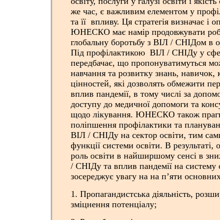
освіту, послуги у галузі освіти і якість
же час, є важливим елементом у профі
та її впливу. Ця стратегія визначає і 
ЮНЕСКО має намір продовжувати роб
глобальну боротьбу з ВІЛ / СНІДом в о
Під профілактикою ВІЛ / СНІДу у с
передбачає, що пропонуватимуться мо
навчання та розвитку знань, навичок, 
цінностей, які дозволять обмежити п
вплив пандемії, в тому числі за допом
доступу до медичної допомоги та конс
щодо лікування. ЮНЕСКО також праг
поліпшення профілактики та планува
ВІЛ / СНІДу на сектор освіти, тим сам
функції системи освіти. В результаті, 
роль освіти в найширшому сенсі в зн
/ СНІДу та вплив пандемії на систему 
зосереджує увагу на на п’яти основних
1. Пропагандистська діяльність, розши
зміцнення потенціалу;