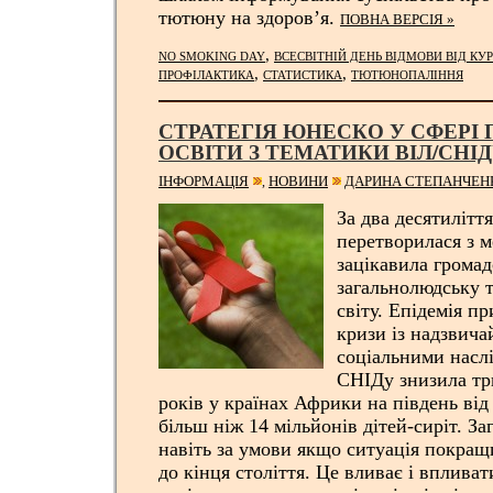
тютюну на здоров’я.
ПОВНА ВЕРСІЯ »
,
NO SMOKING DAY
ВСЕСВІТНІЙ ДЕНЬ ВІДМОВИ ВІД КУ
,
,
ПРОФІЛАКТИКА
СТАТИСТИКА
ТЮТЮНОПАЛІННЯ
СТРАТЕГІЯ ЮНЕСКО У СФЕРІ
ОСВІТИ З ТЕМАТИКИ ВІЛ/СНІ
ІНФОРМАЦІЯ
НОВИНИ
ДАРИНА СТЕПАНЧЕН
,
За два десятилітт
перетворилася з 
зацікавила громад
загальнолюдську 
світу. Епідемія пр
кризи із надзвич
соціальними наслі
СНІДу знизила тр
років у країнах Африки на південь від
більш ніж 14 мільйонів дітей-сиріт. За
навіть за умови якщо ситуація покращ
до кінця століття. Це вливає і вплива