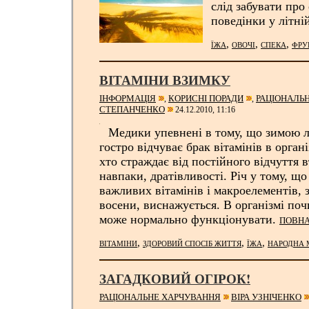
слід забувати про
поведінки у літні
,
,
,
ЇЖА
ОВОЧІ
СПЕКА
ФРУ
ВІТАМІНИ ВЗИМКУ
ІНФОРМАЦІЯ
КОРИСНІ ПОРАДИ
РАЦІОНАЛЬ
,
,
СТЕПАНЧЕНКО
24.12.2010, 11:16
Медики упевнені в тому, що зимою 
гостро відчуває брак вітамінів в органі
хто страждає від постійного відчуття в
навпаки, дратівливості. Річ у тому, що
важливих вітамінів і макроелементів, 
восени, виснажується. В організмі поч
може нормально функціонувати.
ПОВНА
,
,
,
ВІТАМІНИ
ЗДОРОВИЙ СПОСІБ ЖИТТЯ
ЇЖА
НАРОДНА
ЗАГАДКОВИЙ ОГІРОК!
РАЦІОНАЛЬНЕ ХАРЧУВАННЯ
ВІРА УЗНІЧЕНКО