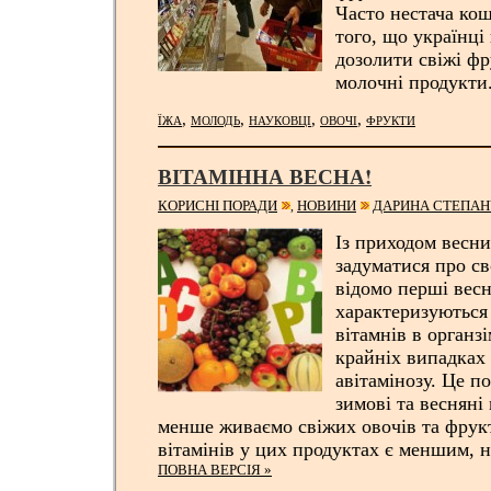
Часто нестача кош
того, що українці
дозолити свіжі фр
молочні продукти
,
,
,
,
ЇЖА
МОЛОДЬ
НАУКОВЦІ
ОВОЧІ
ФРУКТИ
ВІТАМІННА ВЕСНА!
КОРИСНІ ПОРАДИ
НОВИНИ
ДАРИНА СТЕПА
,
Із приходом весни
задуматися про св
відомо перші весн
характеризуються
вітамнів в органз
крайніх випадках
авітамінозу. Це по
зимові та весняні
менше живаємо свіжих овочів та фрукті
вітамінів у цих продуктах є меншим, н
ПОВНА ВЕРСІЯ »