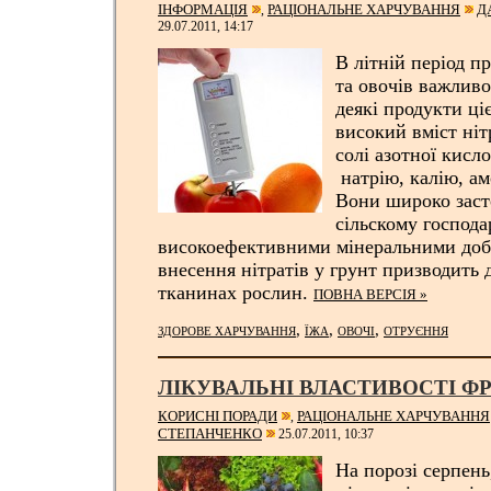
ІНФОРМАЦІЯ
РАЦІОНАЛЬНЕ ХАРЧУВАННЯ
Д
,
29.07.2011, 14:17
В літній період п
та овочів важливо
деякі продукти ці
високий вміст ніт
солі азотної кисл
натрію, калію, ам
Вони широко заст
сільскому господар
високоефективними мінеральними доб
внесення нітратів у грунт призводить 
тканинах рослин.
ПОВНА ВЕРСІЯ »
,
,
,
ЗДОРОВЕ ХАРЧУВАННЯ
ЇЖА
ОВОЧІ
ОТРУЄННЯ
ЛІКУВАЛЬНІ ВЛАСТИВОСТІ Ф
КОРИСНІ ПОРАДИ
РАЦІОНАЛЬНЕ ХАРЧУВАННЯ
,
СТЕПАНЧЕНКО
25.07.2011, 10:37
На порозі серпен