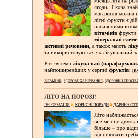
місяць літа на рі
ягоди. І хоча зна
магазинів можна ц
літні фрукти є ді
насиченими вітам
вітамінів
фрукти б
мінеральні елеме
активні речовини
, а також мають
лік
та використовуються як лікувальний за
Розглянемо
лікувальні (парафармакол
найпоширеніших у серпні
фруктів
:
ПО
,
,
ВІТАМІНИ
ЗДОРОВЕ ХАРЧУВАННЯ
ЗДОРОВИЙ СПОСІБ
ЛІТО НА ПОРОЗІ!
ІНФОРМАЦІЯ
КОРИСНІ ПОРАДИ
ДАРИНА СТ
,
Літо наближаєтьс
все менше думок п
більше – про від
відпочивати треба