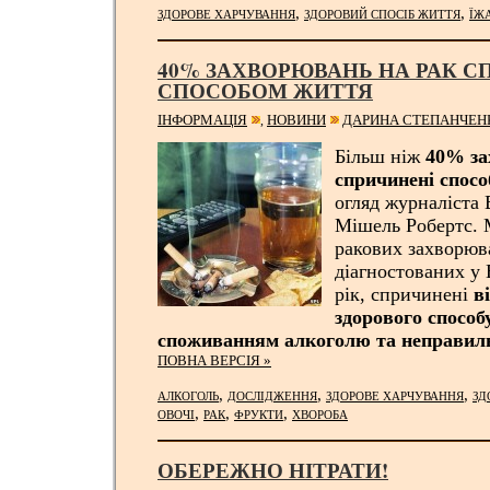
,
,
ЗДОРОВЕ ХАРЧУВАННЯ
ЗДОРОВИЙ СПОСІБ ЖИТТЯ
ЇЖ
40% ЗАХВОРЮВАНЬ НА РАК С
СПОСОБОМ ЖИТТЯ
ІНФОРМАЦІЯ
НОВИНИ
ДАРИНА СТЕПАНЧЕН
,
Більш ніж
40% за
спричинені спос
огляд журналіста 
Мішель Робертс.
ракових захворюва
діагностованих у
рік, спричинені
в
здорового способ
споживанням алкоголю та неправил
ПОВНА ВЕРСІЯ »
,
,
,
АЛКОГОЛЬ
ДОСЛІДЖЕННЯ
ЗДОРОВЕ ХАРЧУВАННЯ
ЗД
,
,
,
ОВОЧІ
РАК
ФРУКТИ
ХВОРОБА
ОБЕРЕЖНО НІТРАТИ!