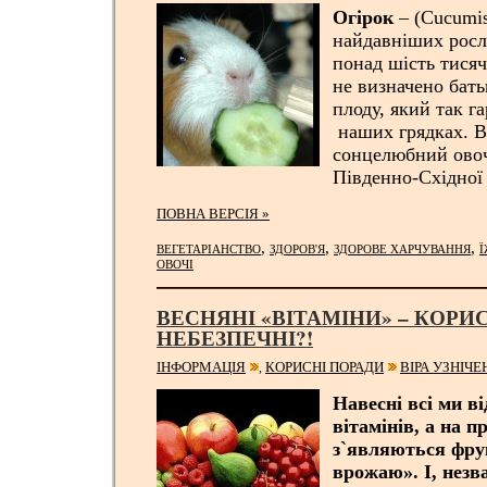
Огірок
– (Cucumis 
найдавніших росл
понад шість тисяч
не визначено бат
плоду, який так г
наших грядках. В
сонцелюбний овоч
Південно-Східної 
ПОВНА ВЕРСІЯ »
,
,
,
ВЕГЕТАРІАНСТВО
ЗДОРОВ'Я
ЗДОРОВЕ ХАРЧУВАННЯ
ОВОЧІ
ВЕСНЯНІ «ВІТАМІНИ» – КОРИ
НЕБЕЗПЕЧНІ?!
ІНФОРМАЦІЯ
КОРИСНІ ПОРАДИ
ВІРА УЗНІЧ
,
Навесні всі ми в
вітамінів
, а
на пр
з`являються фр
врожаю»
. І, нез