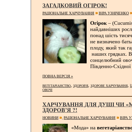
ЗАГАДКОВИЙ ОГІРОК!
РАЦІОНАЛЬНЕ ХАРЧУВАННЯ
ВІРА УЗНІЧЕНКО
Огірок
– (Cucumis 
найдавніших росл
понад шість тисяч
не визначено бат
плоду, який так г
наших грядках. В
сонцелюбний овоч
Південно-Східної 
ПОВНА ВЕРСІЯ »
,
,
,
ВЕГЕТАРІАНСТВО
ЗДОРОВ'Я
ЗДОРОВЕ ХАРЧУВАННЯ
ОВОЧІ
ХАРЧУВАННЯ ДЛЯ ДУШІ ЧИ «
ЗДОРОВ’Я ?!
НОВИНИ
РАЦІОНАЛЬНЕ ХАРЧУВАННЯ
ВІРА 
,
«Мода» на
вегетаріанств