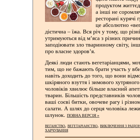
продуктом життєді
а інші не соромля
ресторані курячі 
це абсолютно «вег
дієтична – їжа. Вся річ у тому, що різн
утримуються від м’яса з різних причин
заподіювати зло тваринному світу, ін
про власне здоров’я.
Деякі люди стають вегетаріанцями, мо
тим, що не бажають брати участь у вби
навіть доходить до того, що вони відм
шкіряного взуття і зимового хутряного
чоловіків хвилює більше власний апет
тварин. Більшість представників чолові
ваші соєві битки, овочеве рагу і різно
салати. А шлях до серця чоловіка лежи
шлунок.
ПОВНА ВЕРСІЯ »
,
,
ВЕГАНСТВО
ВЕГЕТАРІАНСТВО
ВИКЛЮЧЕННЯ З РАЦІОН
ХАРЧУВАННЯ