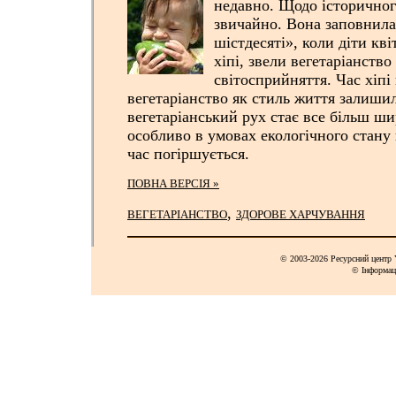
недавно. Щодо
історичног
звичайно. Вона заповнила 
шістдесяті», коли діти кві
хіпі, звели вегетаріанство
світосприйняття. Час хіпі
вегетаріанство як стиль життя залишил
вегетаріанський рух стає все більш ш
особливо в умовах екологічного стану 
час погіршується.
ПОВНА ВЕРСІЯ »
,
ВЕГЕТАРІАНСТВО
ЗДОРОВЕ ХАРЧУВАННЯ
© 2003-2026 Ресурсний центр Y
© Інформац