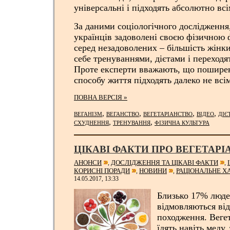
універсальні і підходять абсолютно вс
За даними соціологічного дослідження
українців задоволені своєю фізичною
серед незадоволених – більшість жін
себе тренуваннями, дієтами і переходят
Проте експерти вважають, що поширен
способу життя підходять далеко не всім
ПОВНА ВЕРСІЯ »
,
,
,
,
ВЕГАНІЗМ
ВЕГАНСТВО
ВЕГЕТАРІАНСТВО
ВІДЕО
ДІЄ
,
,
СХУДНЕННЯ
ТРЕНУВАННЯ
ФІЗИЧНА КУЛЬТУРА
ЦІКАВІ ФАКТИ ПРО ВЕГЕТАР
АНОНСИ
ДОСЛІДЖЕННЯ ТА ЦІКАВІ ФАКТИ
,
,
КОРИСНІ ПОРАДИ
НОВИНИ
РАЦІОНАЛЬНЕ Х
,
,
14.05.2017, 13:33
Близько 17% люде
відмовляються від
походження. Вегета
їдять навіть меду,